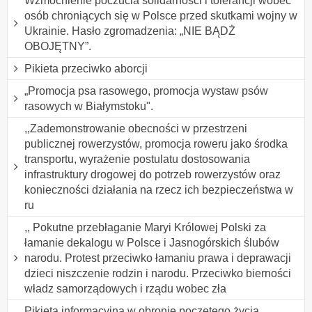
Wzmocnienie poczucia solidarności i tolerancji wobec
osób chroniących się w Polsce przed skutkami wojny w
Ukrainie. Hasło zgromadzenia: „NIE BĄDŻ
OBOJĘTNY”.
Pikieta przeciwko aborcji
„Promocja psa rasowego, promocja wystaw psów
rasowych w Białymstoku".
,,Zademonstrowanie obecności w przestrzeni
publicznej rowerzystów, promocja roweru jako środka
transportu, wyrażenie postulatu dostosowania
infrastruktury drogowej do potrzeb rowerzystów oraz
konieczności działania na rzecz ich bezpieczeństwa w
ru
,, Pokutne przebłaganie Maryi Królowej Polski za
łamanie dekalogu w Polsce i Jasnogórskich ślubów
narodu. Protest przeciwko łamaniu prawa i deprawacji
dzieci niszczenie rodzin i narodu. Przeciwko bierności
władz samorządowych i rządu wobec zła
Pikieta informacyjna w obronie poczętego życia