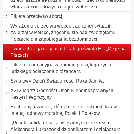
dzieci niszczenie rodzin i narodu. Przeciwko bierności
władz samorządowych i rządu wobec zła
Pikieta przeciwko aborcji
Wyrażenie sprzeciwu wobec tragicznej sytuacji
zwierząt w Polsce, znęcaniu się nad zwierzętami.
Poparcie dla zapobiegania bezdomności
Ewangelizacja na placach całego świata PT. „Misje na
Placach”.
Pikieta informacyjna w obronie poczętego życia
ludzkiego połączona z różańcem.
Światowy Dzień Świadomości Raka Jajnika
XXIV Marsz Godności Osób Niepełnosprawnych i
Festyn Integracyjny
Publiczny różaniec, którego celem jest modlitwa w
intencji odnowy moralnej Polski i Polaków
,,Pikieta solidarności z uwięzionym przez reżim
Aleksandra Łukaszenki dziennikarzem i działaczem