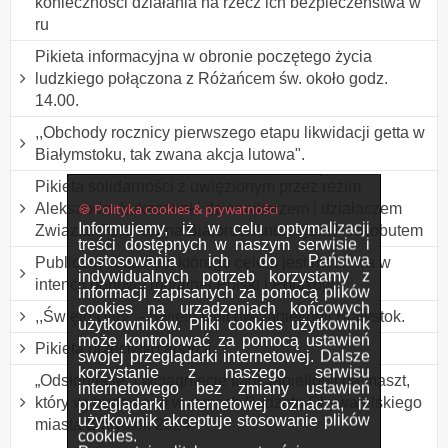
konieczności działania na rzecz ich bezpieczeństwa w
ru
Pikieta informacyjna w obronie poczętego życia
ludzkiego połączona z Różańcem św. około godz.
14.00.
,,Obchody rocznicy pierwszego etapu likwidacji getta w
Białymstoku, tak zwana akcja lutowa".
Pikieta solidarności z uwięzionym przez reżim
🍪 Polityka cookies & prywatności
Aleksandra Łukaszenki dziennikarzem i działaczem
Informujemy, iż w celu optymalizacji
Związku Polaków na Białorusi Andrzejem Poczobutem
treści dostępnych w naszym serwisie i
dostosowania ich do Państwa
Publiczny różaniec, którego celem jest modlitwa w
indywidualnych potrzeb korzystamy z
intencji odnowy moralnej Polski i Polaków.
informacji zapisanych za pomocą plików
cookies na urządzeniach końcowych
,,Święto Ultry" - Święto kibiców Jagiellonii Białystok.
użytkowników. Pliki cookies użytkownik
może kontrolować za pomocą ustawień
Pikieta przeciwko aborcji
swojej przeglądarki internetowej. Dalsze
korzystanie z naszego serwisu
„Odsłonięcie” i wciągnięcie flagi Jagiellonii na maszt,
internetowego bez zmiany ustawień
który wybudowano w ramach Budżetu Obywatelskiego
przeglądarki internetowej oznacza, iż
użytkownik akceptuje stosowanie plików
miasta Białystok 2024.
cookies.