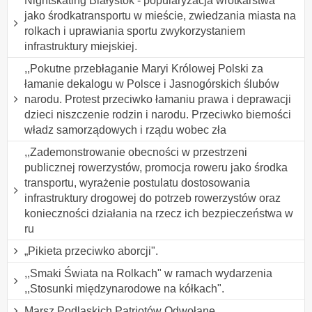
Nightskating Białystok - popularyzacja wrotkarstwa
jako środkatransportu w mieście, zwiedzania miasta na
rolkach i uprawiania sportu zwykorzystaniem
infrastruktury miejskiej.
,,Pokutne przebłaganie Maryi Królowej Polski za
łamanie dekalogu w Polsce i Jasnogórskich ślubów
narodu. Protest przeciwko łamaniu prawa i deprawacji
dzieci niszczenie rodzin i narodu. Przeciwko bierności
władz samorządowych i rządu wobec zła
,,Zademonstrowanie obecności w przestrzeni
publicznej rowerzystów, promocja roweru jako środka
transportu, wyrażenie postulatu dostosowania
infrastruktury drogowej do potrzeb rowerzystów oraz
konieczności działania na rzecz ich bezpieczeństwa w
ru
„Pikieta przeciwko aborcji".
,,Smaki Świata na Rolkach" w ramach wydarzenia
,,Stosunki międzynarodowe na kółkach".
Marsz Podlaskich Patriotów Odwołane