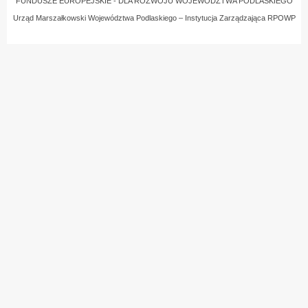
FUNDUSZE EUROPEJSKIE - DLA ROZWOJU WOJEWÓDZTWA PODLASKIEGO
Urząd Marszałkowski Województwa Podlaskiego – Instytucja Zarządzająca RPOWP