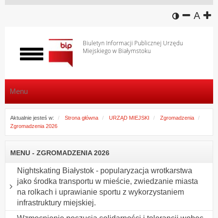
wersja k
zmniej
domy
z
A
Biuletyn Informacji Publicznej Urzędu
Miejskiego w Białymstoku
Włącz
menu
Menu
Aktualnie jesteś w:
Strona główna
URZĄD MIEJSKI
Zgromadzenia
Zgromadzenia 2026
MENU - ZGROMADZENIA 2026
Nightskating Białystok - popularyzacja wrotkarstwa
jako środka transportu w mieście, zwiedzanie miasta
na rolkach i uprawianie sportu z wykorzystaniem
infrastruktury miejskiej.