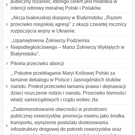
publiczny różaniec, którego celem jest modlitwa w
intencji odnowy moralnej Polski i Polaków.
,,Akcja białoruskiej diaspory w Białymstoku ,,Razem
przeciwko rosyjskiej agresji" z okazji czwartej rocznicy
rozpoczęcia wojny w Ukrainie.
,,Upamiętnienie Żołnierzy Podziemia
Niepodległościowego – Marsz Żołnierzy Wyklętych w
Białymstoku".
Pikieta przeciwko aborcji
,, Pokutne przebłaganie Maryi Królowej Polski za
łamanie dekalogu w Polsce i Jasnogórskich ślubów
narodu. Protest przeciwko łamaniu prawa i deprawacji
dzieci niszczenie rodzin i narodu. Przeciwko bierności
władz samorządowych i rządu wobec zła
,,Zademonstrowanie obecności w przestrzeni
publicznej rowerzystów, promocja roweru jako środka
transportu, wyrażenie postulatu dostosowania
infrastruktury drogowej do potrzeb rowerzystów oraz