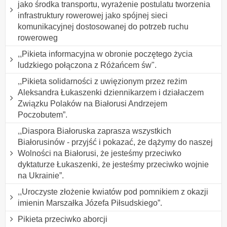
jako środka transportu, wyrażenie postulatu tworzenia
infrastruktury rowerowej jako spójnej sieci
komunikacyjnej dostosowanej do potrzeb ruchu
roweroweg
,,Pikieta informacyjna w obronie poczętego życia
ludzkiego połączona z Różańcem św".
,,Pikieta solidarności z uwięzionym przez reżim
Aleksandra Łukaszenki dziennikarzem i działaczem
Związku Polaków na Białorusi Andrzejem
Poczobutem”.
,,Diaspora Białoruska zaprasza wszystkich
Białorusinów - przyjść i pokazać, że dążymy do naszej
Wolności na Białorusi, że jesteśmy przeciwko
dyktaturze Łukaszenki, że jesteśmy przeciwko wojnie
na Ukrainie”.
,,Uroczyste złożenie kwiatów pod pomnikiem z okazji
imienin Marszałka Józefa Piłsudskiego”.
Pikieta przeciwko aborcji