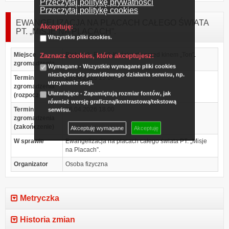
Przeczytaj politykę prywatności
Przeczytaj politykę cookies
EWANGELIZACJA NA PLACACH CAŁEGO ŚWIATA
Akceptuję:
PT. „MISJE NA PLACACH”.
Wszystkie pliki cookies.
Miejsce
Białystok, Rynek Kościuszki przed kinem „Ton”.
Zaznacz cookies, które akceptujesz:
zgromadzenia
Wymagane - Wszystkie wymagane pliki cookies
niezbędne do prawidłowego działania serwisu, np.
Termin
26.04.2026 15.00
utrzymanie sesji.
zgromadzenia
Ułatwiające - Zapamiętują rozmiar fontów, jak
(rozpoczęcie)
również wersję graficzną/kontrastową/tekstową
Termin
26.04.2026 18.00
serwisu.
zgromadzenia
(zakończenie)
Akceptuję wymagane
Akceptuję
W sprawie
Ewangelizacja na placach całego świata PT. „Misje
na Placach”.
Organizator
Osoba fizyczna
Metryczka
Historia zmian