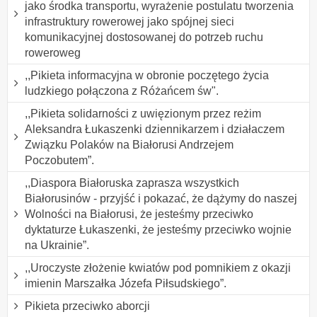
jako środka transportu, wyrażenie postulatu tworzenia
infrastruktury rowerowej jako spójnej sieci
komunikacyjnej dostosowanej do potrzeb ruchu
roweroweg
,,Pikieta informacyjna w obronie poczętego życia
ludzkiego połączona z Różańcem św".
,,Pikieta solidarności z uwięzionym przez reżim
Aleksandra Łukaszenki dziennikarzem i działaczem
Związku Polaków na Białorusi Andrzejem
Poczobutem”.
,,Diaspora Białoruska zaprasza wszystkich
Białorusinów - przyjść i pokazać, że dążymy do naszej
Wolności na Białorusi, że jesteśmy przeciwko
dyktaturze Łukaszenki, że jesteśmy przeciwko wojnie
na Ukrainie”.
,,Uroczyste złożenie kwiatów pod pomnikiem z okazji
imienin Marszałka Józefa Piłsudskiego”.
Pikieta przeciwko aborcji