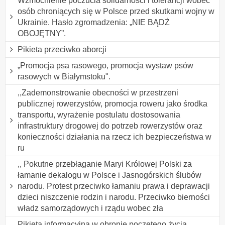
Wzmocnienie poczucia solidarności i tolerancji wobec
osób chroniących się w Polsce przed skutkami wojny w
Ukrainie. Hasło zgromadzenia: „NIE BĄDŻ
OBOJĘTNY”.
Pikieta przeciwko aborcji
„Promocja psa rasowego, promocja wystaw psów
rasowych w Białymstoku".
,,Zademonstrowanie obecności w przestrzeni
publicznej rowerzystów, promocja roweru jako środka
transportu, wyrażenie postulatu dostosowania
infrastruktury drogowej do potrzeb rowerzystów oraz
konieczności działania na rzecz ich bezpieczeństwa w
ru
,, Pokutne przebłaganie Maryi Królowej Polski za
łamanie dekalogu w Polsce i Jasnogórskich ślubów
narodu. Protest przeciwko łamaniu prawa i deprawacji
dzieci niszczenie rodzin i narodu. Przeciwko bierności
władz samorządowych i rządu wobec zła
Pikieta informacyjna w obronie poczętego życia