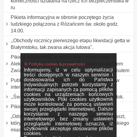
konieczności działania na rzecz ich bezpieczeństwa w
ru
Pikieta informacyjna w obronie poczętego życia
ludzkiego połączona z Różańcem św. około godz.
14.00.
,,Obchody rocznicy pierwszego etapu likwidacji getta w
Białymstoku, tak zwana akcja lutowa".
Pikieta solidarności z uwięzionym przez reżim
🍪 Polityka cookies & prywatności
Aleksandra Łukaszenki dziennikarzem i działaczem
Informujemy, iż w celu optymalizacji
Związku Polaków na Białorusi Andrzejem Poczobutem
treści dostępnych w naszym serwisie i
dostosowania ich do Państwa
Publiczny różaniec, którego celem jest modlitwa w
indywidualnych potrzeb korzystamy z
intencji odnowy moralnej Polski i Polaków.
informacji zapisanych za pomocą plików
cookies na urządzeniach końcowych
,,Święto Ultry" - Święto kibiców Jagiellonii Białystok.
użytkowników. Pliki cookies użytkownik
może kontrolować za pomocą ustawień
Pikieta przeciwko aborcji
swojej przeglądarki internetowej. Dalsze
korzystanie z naszego serwisu
„Odsłonięcie” i wciągnięcie flagi Jagiellonii na maszt,
internetowego bez zmiany ustawień
który wybudowano w ramach Budżetu Obywatelskiego
przeglądarki internetowej oznacza, iż
użytkownik akceptuje stosowanie plików
miasta Białystok 2024.
cookies.