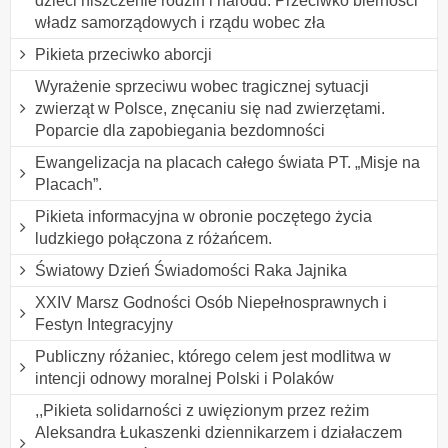
dzieci niszczenie rodzin i narodu. Przeciwko bierności
władz samorządowych i rządu wobec zła
Pikieta przeciwko aborcji
Wyrażenie sprzeciwu wobec tragicznej sytuacji
zwierząt w Polsce, znęcaniu się nad zwierzętami.
Poparcie dla zapobiegania bezdomności
Ewangelizacja na placach całego świata PT. „Misje na
Placach”.
Pikieta informacyjna w obronie poczętego życia
ludzkiego połączona z różańcem.
Światowy Dzień Świadomości Raka Jajnika
XXIV Marsz Godności Osób Niepełnosprawnych i
Festyn Integracyjny
Publiczny różaniec, którego celem jest modlitwa w
intencji odnowy moralnej Polski i Polaków
,,Pikieta solidarności z uwięzionym przez reżim
Aleksandra Łukaszenki dziennikarzem i działaczem