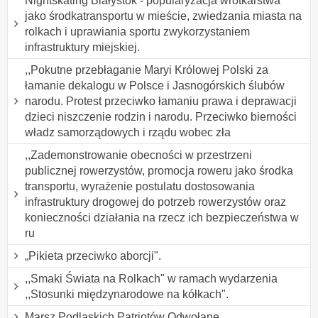
Nightskating Białystok - popularyzacja wrotkarstwa
jako środkatransportu w mieście, zwiedzania miasta na
rolkach i uprawiania sportu zwykorzystaniem
infrastruktury miejskiej.
,,Pokutne przebłaganie Maryi Królowej Polski za
łamanie dekalogu w Polsce i Jasnogórskich ślubów
narodu. Protest przeciwko łamaniu prawa i deprawacji
dzieci niszczenie rodzin i narodu. Przeciwko bierności
władz samorządowych i rządu wobec zła
,,Zademonstrowanie obecności w przestrzeni
publicznej rowerzystów, promocja roweru jako środka
transportu, wyrażenie postulatu dostosowania
infrastruktury drogowej do potrzeb rowerzystów oraz
konieczności działania na rzecz ich bezpieczeństwa w
ru
„Pikieta przeciwko aborcji".
,,Smaki Świata na Rolkach" w ramach wydarzenia
,,Stosunki międzynarodowe na kółkach".
Marsz Podlaskich Patriotów Odwołane