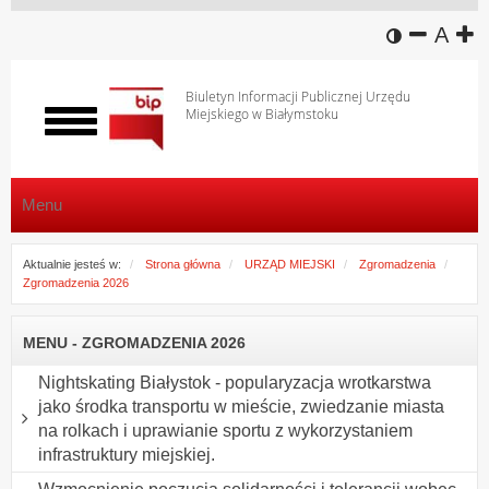
wersja k
zmniej
domy
z
A
Biuletyn Informacji Publicznej Urzędu
Miejskiego w Białymstoku
Włącz
menu
Menu
Aktualnie jesteś w:
Strona główna
URZĄD MIEJSKI
Zgromadzenia
Zgromadzenia 2026
MENU - ZGROMADZENIA 2026
Nightskating Białystok - popularyzacja wrotkarstwa
jako środka transportu w mieście, zwiedzanie miasta
na rolkach i uprawianie sportu z wykorzystaniem
infrastruktury miejskiej.