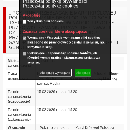
Przeczytaj politykę prywatności
Przeczytaj politykę cookies
,, POKUTNE PRZEBŁAGANIE MARYI KRÓLOWEJ
Akceptuję:
POLSKI ZA ŁAMANIE DEKALOGU W POLSCE I
Wszystkie pliki cookies.
JASNOGÓRSKICH ŚLUBÓW NARODU. PROTEST
PRZECIWKO ŁAMANIU PRAWA I DEPRAWACJI
Zaznacz cookies, które akceptujesz:
DZIECI NISZCZENIE RODZIN I NARODU.
PRZECIWKO BIERNOŚCI WŁADZ
Wymagane - Wszystkie wymagane pliki cookies
SAMORZĄDOWYCH I RZĄDU WOBEC ZŁA LGBT I
niezbędne do prawidłowego działania serwisu, np.
GENDER".
utrzymanie sesji.
Ułatwiające - Zapamiętują rozmiar fontów, jak
również wersję graficzną/kontrastową/tekstową
Miejsce
Kościelna 2.
serwisu.
zgromadzenia
Akceptuję wymagane
Akceptuję
Trasa
Kościelna przy Katedrze - Rynek Kościuszki - Lipowa
przemarszu
- Św. Rocha. Zakończenie przed Bazyliką Mniejszą
p.w. św. Rocha.
Termin
15.02.2026 r. godz. 13.20.
zgromadzenia
(rozpoczęcie)
Termin
15.02.2026 r. godz. 15.20.
zgromadzenia
(zakończenie)
W sprawie
,, Pokutne przebłaganie Maryi Królowej Polski za