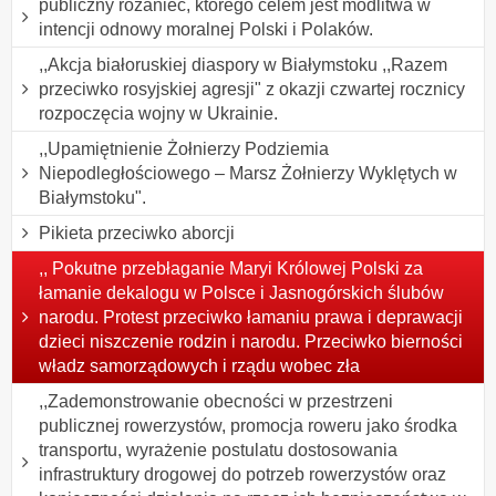
publiczny różaniec, którego celem jest modlitwa w
intencji odnowy moralnej Polski i Polaków.
,,Akcja białoruskiej diaspory w Białymstoku ,,Razem
przeciwko rosyjskiej agresji" z okazji czwartej rocznicy
rozpoczęcia wojny w Ukrainie.
,,Upamiętnienie Żołnierzy Podziemia
Niepodległościowego – Marsz Żołnierzy Wyklętych w
Białymstoku".
Pikieta przeciwko aborcji
,, Pokutne przebłaganie Maryi Królowej Polski za
łamanie dekalogu w Polsce i Jasnogórskich ślubów
narodu. Protest przeciwko łamaniu prawa i deprawacji
dzieci niszczenie rodzin i narodu. Przeciwko bierności
władz samorządowych i rządu wobec zła
,,Zademonstrowanie obecności w przestrzeni
publicznej rowerzystów, promocja roweru jako środka
transportu, wyrażenie postulatu dostosowania
infrastruktury drogowej do potrzeb rowerzystów oraz