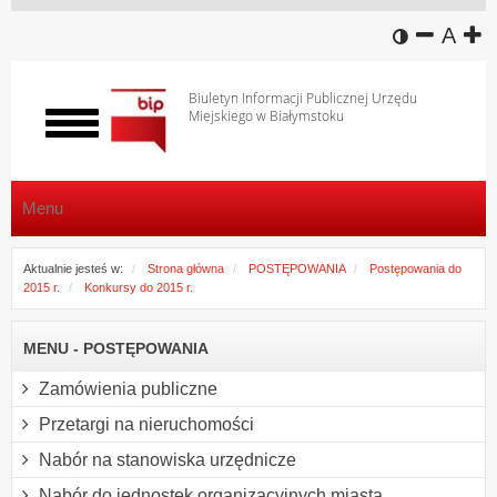
wersja k
zmniej
domy
z
A
Biuletyn Informacji Publicznej Urzędu
Miejskiego w Białymstoku
Włącz
menu
Menu
Aktualnie jesteś w:
Strona główna
POSTĘPOWANIA
Postępowania do
2015 r.
Konkursy do 2015 r.
MENU - POSTĘPOWANIA
Zamówienia publiczne
Przetargi na nieruchomości
Nabór na stanowiska urzędnicze
Nabór do jednostek organizacyjnych miasta