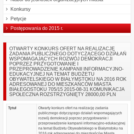
Konkursy
Petycje
Postępowania do 2015 r.
OTWARTY KONKURS OFERT NA REALIZACJĘ
ZADANIA PUBLICZNEGO DOTYCZĄCEGO DZIAŁAŃ
WSPOMAGAJĄCYCH ROZWÓJ DEMOKRACJI
POPRZEZ PRZYGOTOWANIE I
PRZEPROWADZENIE KAMPANII INFORMACYJNO-
EDUKACYJNEJ NA TEMAT BUDŻETU
OBYWATELSKIEGO W BIAŁYMSTOKU NA 2016 ROK
ADRESOWANEJ DO MIESZKAŃCÓW MIASTA
BIAŁEGOSTOKU 705/15 2015-08-31 KOMUNIKACJA
SPOŁECZNA ROZSTRZYGNIĘTY 28000,00 PLN
Tytuł
Otwarty konkurs ofert na realizację zadania
publicznego dotyczącego działań wspomagających
rozwój demokracji poprzez przygotowanie i
przeprowadzenie kampanii informacyjno-edukacyjnej
na temat Budżetu Obywatelskiego w Białymstoku na
2016 rok adresowanej do mieszkańców Miasta