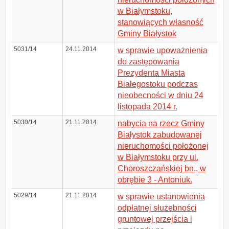
w Białymstoku,
stanowiących własność
Gminy Białystok
5031/14
24.11.2014
w sprawie upoważnienia
do zastępowania
Prezydenta Miasta
Białegostoku podczas
nieobecności w dniu 24
listopada 2014 r.
5030/14
21.11.2014
nabycia na rzecz Gminy
Białystok zabudowanej
nieruchomości położonej
w Białymstoku przy ul.
Choroszczańskiej bn., w
obrębie 3 - Antoniuk.
5029/14
21.11.2014
w sprawie ustanowienia
odpłatnej służebności
gruntowej przejścia i