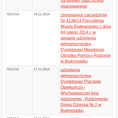
na stopień nauczyciela
mianowanego
5013/14
19.11.2014
zmieniające zarządzenie
Nr 4136/14 Prezydenta
Miasta Białegostoku z dnia
04 lutego 2014 r. w
sprawie udzielenia
pełnomocnictwa
Dyrektorowi Miejskiego
Ośrodka Pomocy Rodzinie
w Białymstoku
5012/14
17.11.2014
udzielenia
pełnomocnictwa
Dyrektorowi Placówki
Opiekuńczo -
Wychowawczej typu
rodzinnego - Rodzinnego
Domu Dziecka Nr 2 w
Białymstoku