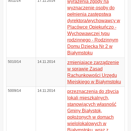
5011/14
17.11.2014
wyrażenia zgody na
wyznaczenie osoby do
pełnienia zastępstwa
dyrektora/wychowawcy w
Placówce Opiekuńczo -
Wychowawczej typu
rodzinnego - Rodzinnym
Domu Dziecka Nr 2 w
Białymstoku
5010/14
14.11.2014
zmieniające zarządzenie
w sprawie Zasad
Rachunkowości Urzędu
Miejskiego w Białymstoku
5009/14
14.11.2014
przeznaczenia do zbycia
lokali mieszkalnych,
stanowiących własność
Gminy Białystok,
położonych w domach
wielolokalowych w
Białymstoku, wraz z