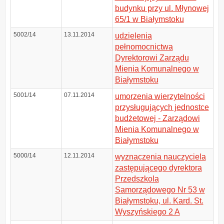
budynku przy ul. Młynowej
65/1 w Białymstoku
5002/14
13.11.2014
udzielenia
pełnomocnictwa
Dyrektorowi Zarządu
Mienia Komunalnego w
Białymstoku
5001/14
07.11.2014
umorzenia wierzytelności
przysługujących jednostce
budżetowej - Zarządowi
Mienia Komunalnego w
Białymstoku
5000/14
12.11.2014
wyznaczenia nauczyciela
zastępującego dyrektora
Przedszkola
Samorządowego Nr 53 w
Białymstoku, ul. Kard. St.
Wyszyńskiego 2 A