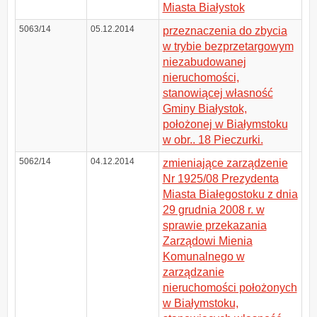
Miasta Białystok
5063/14
05.12.2014
przeznaczenia do zbycia
w trybie bezprzetargowym
niezabudowanej
nieruchomości,
stanowiącej własność
Gminy Białystok,
położonej w Białymstoku
w obr.. 18 Pieczurki.
5062/14
04.12.2014
zmieniające zarządzenie
Nr 1925/08 Prezydenta
Miasta Białegostoku z dnia
29 grudnia 2008 r. w
sprawie przekazania
Zarządowi Mienia
Komunalnego w
zarządzanie
nieruchomości położonych
w Białymstoku,