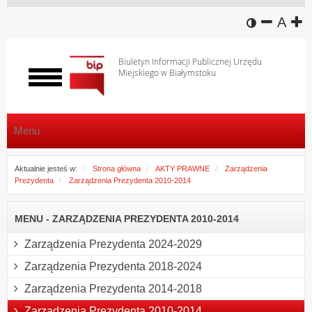
wersja k
zmniej
domy
z
A
Biuletyn Informacji Publicznej Urzędu
Miejskiego w Białymstoku
Włącz
menu
Menu
Aktualnie jesteś w:
Strona główna
AKTY PRAWNE
Zarządzenia
Prezydenta
Zarządzenia Prezydenta 2010-2014
MENU - ZARZĄDZENIA PREZYDENTA 2010-2014
Zarządzenia Prezydenta 2024-2029
Zarządzenia Prezydenta 2018-2024
Zarządzenia Prezydenta 2014-2018
Zarządzenia Prezydenta 2010-2014