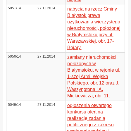
5051/14
27.11.2014
nabycia na rzecz Gminy
Białystok prawa
użytkowania wieczystego
nieruchomości, położonej
w Białymstoku przy ul.
Warszawskiej, obr. 17-
Bojary.
5050/14
27.11.2014
zamiany nieruchomości,
położonych w
Białymstoku, w rejonie ul.
1-szej Armii Wojska
Polskiego, obr. 12 oraz J.
Waszyngtona i A.
Mickiewicza, obr. 11.
5049/14
27.11.2014
ogłoszenia otwartego
konkursu ofert na
realizację zadania
publicznego z zakresu