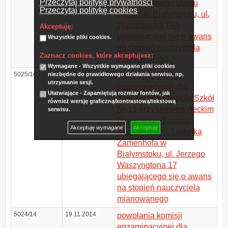
Przeczytaj politykę prywatności
Młodzieżowego Domu
Przeczytaj politykę cookies
Kultury w Białymstoku, ul.
Warszawska 79A
Akceptuję:
ubiegającego się o awans
Wszystkie pliki cookies.
na stopień nauczyciela
Zaznacz cookies, które akceptujesz:
mianowanego
Wymagane - Wszystkie wymagane pliki cookies
5025/14
19.11.2014
niezbędne do prawidłowego działania serwisu, np.
powołania komisji
utrzymanie sesji.
egzaminacyjnej dla
Ułatwiające - Zapamiętują rozmiar fontów, jak
nauczyciela Zespołu Szkół
również wersję graficzną/kontrastową/tekstową
Nr 15 przy Uniwersyteckim
serwisu.
Dziecięcym Szpitalu
Akceptuję wymagane
Akceptuję
Klinicznym im. Ludwika
Zamenhofa w
Białymstoku, ul. Jerzego
Waszyngtona 17
ubiegającego się o awans
na stopień nauczyciela
mianowanego
5024/14
19.11.2014
powołania komisji
egzaminacyjnej dla