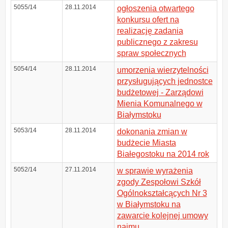
5055/14
28.11.2014
ogłoszenia otwartego
konkursu ofert na
realizację zadania
publicznego z zakresu
spraw społecznych
5054/14
28.11.2014
umorzenia wierzytelności
przysługujących jednostce
budżetowej - Zarządowi
Mienia Komunalnego w
Białymstoku
5053/14
28.11.2014
dokonania zmian w
budżecie Miasta
Białegostoku na 2014 rok
5052/14
27.11.2014
w sprawie wyrażenia
zgody Zespołowi Szkół
Ogólnokształcących Nr 3
w Białymstoku na
zawarcie kolejnej umowy
najmu.