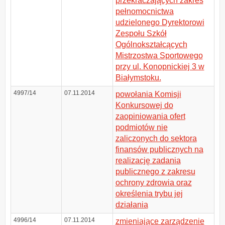
przekraczających zakres
pełnomocnictwa
udzielonego Dyrektorowi
Zespołu Szkół
Ogólnokształcących
Mistrzostwa Sportowego
przy ul. Konopnickiej 3 w
Białymstoku.
4997/14
07.11.2014
powołania Komisji
Konkursowej do
zaopiniowania ofert
podmiotów nie
zaliczonych do sektora
finansów publicznych na
realizację zadania
publicznego z zakresu
ochrony zdrowia oraz
określenia trybu jej
działania
4996/14
07.11.2014
zmieniające zarządzenie