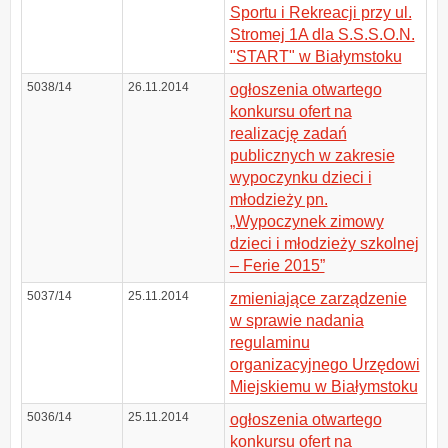
Sportu i Rekreacji przy ul.
Stromej 1A dla S.S.S.O.N.
"START" w Białymstoku
5038/14
26.11.2014
ogłoszenia otwartego
konkursu ofert na
realizację zadań
publicznych w zakresie
wypoczynku dzieci i
młodzieży pn.
„Wypoczynek zimowy
dzieci i młodzieży szkolnej
– Ferie 2015”
5037/14
25.11.2014
zmieniające zarządzenie
w sprawie nadania
regulaminu
organizacyjnego Urzędowi
Miejskiemu w Białymstoku
5036/14
25.11.2014
ogłoszenia otwartego
konkursu ofert na