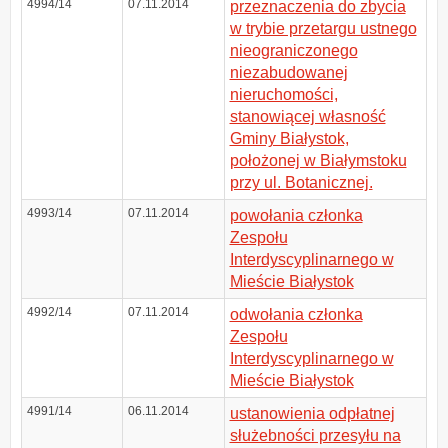
4994/14
07.11.2014
przeznaczenia do zbycia
w trybie przetargu ustnego
nieograniczonego
niezabudowanej
nieruchomości,
stanowiącej własność
Gminy Białystok,
położonej w Białymstoku
przy ul. Botanicznej.
4993/14
07.11.2014
powołania członka
Zespołu
Interdyscyplinarnego w
Mieście Białystok
4992/14
07.11.2014
odwołania członka
Zespołu
Interdyscyplinarnego w
Mieście Białystok
4991/14
06.11.2014
ustanowienia odpłatnej
służebności przesyłu na