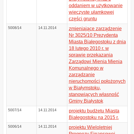
oddaniem w użytkowanie
wieczyste ułamkowej
części gruntu
5008/14
14.11.2014
zmieniające zarządzenie
Nr 3025/10 Prezydenta
Miasta Białegostoku z dnia
18 lutego 2010 r. w
sprawie przekazania
Zarządowi Mienia Mienia
Komunalnego w
zarządzanie
nieruchomości położonych
w Białymstoku,
stanowiących własność
Gminy Białystok
5007/14
14.11.2014
projektu budżetu Miasta
Białegostoku na 2015 r.
5006/14
14.11.2014
projektu Wieloletniej
Prognozy Finansowej