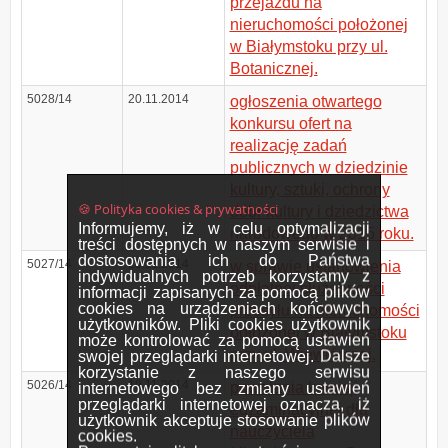
przejazdu na
nieruchomości położonej
w Białymstoku przy ul.
Botanicznej.
5028/14
20.11.2014
ogłoszenia otwartego
konkursu ofert na
realizację zadań
publicznych w dziedzinie
kultury, sztuki, ochrony
🍪 Polityka cookies & prywatności
dóbr kultury i dziedzictwa
Informujemy, iż w celu optymalizacji
narodowego w 2015 roku.
treści dostępnych w naszym serwisie i
dostosowania ich do Państwa
5027/14
20.11.2014
w sprawie ustanowienia
indywidualnych potrzeb korzystamy z
odpłatnej służebności
informacji zapisanych za pomocą plików
cookies na urządzeniach końcowych
przesyłu na nieruchomości
użytkowników. Pliki cookies użytkownik
położonej w Białymstoku
może kontrolować za pomocą ustawień
przy ul. Wiewiórczej.
swojej przeglądarki internetowej. Dalsze
korzystanie z naszego serwisu
5026/14
19.11.2014
powołania komisji
internetowego bez zmiany ustawień
przeglądarki internetowej oznacza, iż
egzaminacyjnej dla
użytkownik akceptuje stosowanie plików
nauczyciela
cookies.