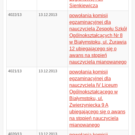
Sienkiewicza
4022/13
13.12.2013
powołania komisji
egzaminacyjnej dla
nauczyciela Zespołu Szkół
Ogólnokształcących Nr 8
w Białymstoku, ul. Żurawia
12 ubiegającego się o
awans na stopień
nauczyciela mianowanego
4021/13
13.12.2013
powołania komisji
egzaminacyjnej dla
nauczyciela IV Liceum
Ogólnokształcącego w
Białymstoku, ul.
Zwierzyniecka 9 A
ubiegającego się o awans
na stopień nauczyciela
mianowanego
4020/13
13.12.2013
powołania komisji