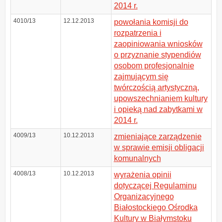
2014 r.
4010/13
12.12.2013
powołania komisji do
rozpatrzenia i
zaopiniowania wniosków
o przyznanie stypendiów
osobom profesjonalnie
zajmującym się
twórczością artystyczną,
upowszechnianiem kultury
i opieką nad zabytkami w
2014 r.
4009/13
10.12.2013
zmieniające zarządzenie
w sprawie emisji obligacji
komunalnych
4008/13
10.12.2013
wyrażenia opinii
dotyczącej Regulaminu
Organizacyjnego
Białostockiego Ośrodka
Kultury w Białymstoku