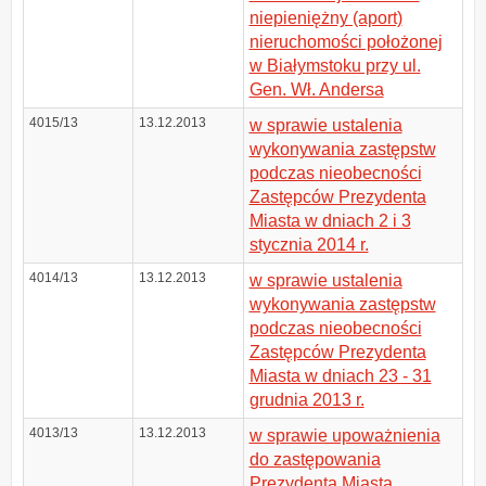
niepieniężny (aport)
nieruchomości położonej
w Białymstoku przy ul.
Gen. Wł. Andersa
4015/13
13.12.2013
w sprawie ustalenia
wykonywania zastępstw
podczas nieobecności
Zastępców Prezydenta
Miasta w dniach 2 i 3
stycznia 2014 r.
4014/13
13.12.2013
w sprawie ustalenia
wykonywania zastępstw
podczas nieobecności
Zastępców Prezydenta
Miasta w dniach 23 - 31
grudnia 2013 r.
4013/13
13.12.2013
w sprawie upoważnienia
do zastępowania
Prezydenta Miasta