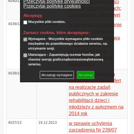
Przeczytaj politykę prywatności
4040/13
19.12.2013
zamiany nieruchomości
Przeczytaj politykę cookies
położonych przy ulicach:
Zaściańskiej i Zbożowej
Akceptuję:
Wszystkie pliki cookies.
4039/13
19.12.2013
zmieniające zarządzenie
w sprawie określenia
Zaznacz cookies, które akceptujesz:
Polityki bezpieczeństwa
Wymagane - Wszystkie wymagane pliki cookies
niezbędne do prawidłowego działania serwisu, np.
danych osobowych
utrzymanie sesji.
przetwarzanych w
Ułatwiające - Zapamiętują rozmiar fontów, jak
Urzędzie Miejskim w
również wersję graficzną/kontrastową/tekstową
Białymstoku
serwisu.
4038/13
19.12.2013
w sprawie ogłoszenia
Akceptuję wymagane
Akceptuję
otwartego konkursu ofert
na realizację zadań
publicznych w zakresie
rehabilitacji dzieci i
młodzieży z autyzmem na
2014 rok
4037/13
19.12.2013
w sprawie uchylenia
zarządzenia Nr 239/07