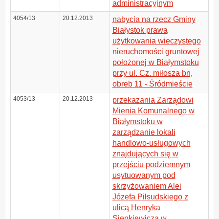
administracyjnym
4054/13
20.12.2013
nabycia na rzecz Gminy
Białystok prawa
użytkowania wieczystego
nieruchomości gruntowej
położonej w Białymstoku
przy ul. Cz. miłosza bn,
obreb 11 - Śródmieście
4053/13
20.12.2013
przekazania Zarządowi
Mienia Komunalnego w
Białymstoku w
zarządzanie lokali
handlowo-usługowych
znajdujących się w
przejściu podziemnym
usytuowanym pod
skrzyżowaniem Alei
Józefa Piłsudskiego z
ulicą Henryka
Sienkiewicza w