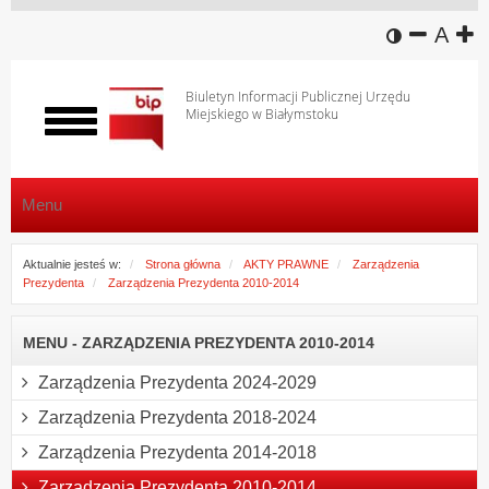
wersja k
zmniej
domy
z
A
Biuletyn Informacji Publicznej Urzędu
Miejskiego w Białymstoku
Włącz
menu
Menu
Aktualnie jesteś w:
Strona główna
AKTY PRAWNE
Zarządzenia
Prezydenta
Zarządzenia Prezydenta 2010-2014
MENU - ZARZĄDZENIA PREZYDENTA 2010-2014
Zarządzenia Prezydenta 2024-2029
Zarządzenia Prezydenta 2018-2024
Zarządzenia Prezydenta 2014-2018
Zarządzenia Prezydenta 2010-2014