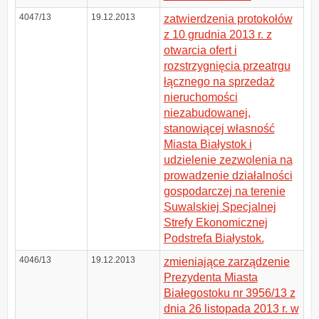
4047/13
19.12.2013
zatwierdzenia protokołów
z 10 grudnia 2013 r. z
otwarcia ofert i
rozstrzygnięcia przeatrgu
łącznego na sprzedaż
nieruchomości
niezabudowanej,
stanowiącej własność
Miasta Białystok i
udzielenie zezwolenia na
prowadzenie działalności
gospodarczej na terenie
Suwalskiej Specjalnej
Strefy Ekonomicznej
Podstrefa Białystok.
4046/13
19.12.2013
zmieniające zarządzenie
Prezydenta Miasta
Białegostoku nr 3956/13 z
dnia 26 listopada 2013 r. w