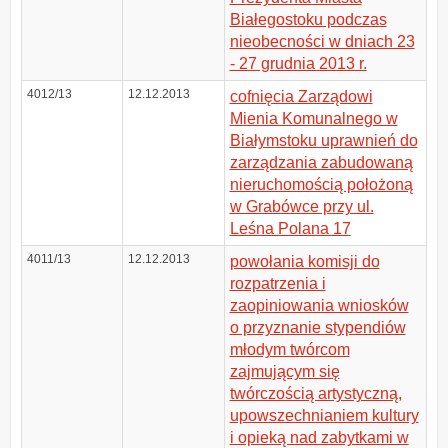
Białegostoku podczas
nieobecności w dniach 23
- 27 grudnia 2013 r.
4012/13
12.12.2013
cofnięcia Zarządowi
Mienia Komunalnego w
Białymstoku uprawnień do
zarządzania zabudowaną
nieruchomością położoną
w Grabówce przy ul.
Leśna Polana 17
4011/13
12.12.2013
powołania komisji do
rozpatrzenia i
zaopiniowania wniosków
o przyznanie stypendiów
młodym twórcom
zajmującym się
twórczością artystyczną,
upowszechnianiem kultury
i opieką nad zabytkami w