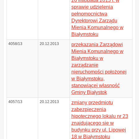
26 listopada 2013 r. w
sprawie udzielenia
pełnomocnictwa
Dyrektorowi Zarządu
Mienia Komunalnego w
Białymstoku
4058/13
20.12.2013
przekazania Zarządowi
Mienia Komunalnego w
Białymstoku w
zarządzanie
nieruchomości położonej
w Białymstoku,
stanowiącej własność
Gminy Białystok
4057/13
20.12.2013
zmiany przedmiotu
zabezpieczenia
hipotecznego lokalu nr 23
znajdującego sie w
budynku przy ul. Lipowej
18 w Białymstoku