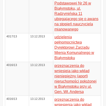
Podstawowej Nr 26 w
Białymstoku, ul.
Radzymińska 11
ubiegającego się o awans
na stopień nauczyciela
mianowanego
4017/13
13.12.2013
udzielenia
pełnomocnictwa
Dyrektorowi Zarządu
Mienia Komunalnego w
Białymstoku
4016/13
13.12.2013
przeznaczenia do
wniesieia jako wkład
nieniepiężny (aport)
nieruchomości położonej
w Białymstoku przy ul.
Gen. Wł. Andersa
4016/13
13.12.2013
przeznaczenia do
wniesienia jako wkład