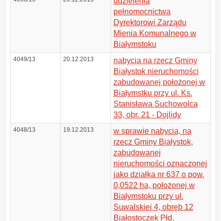
udzielenia
pełnomocnictwa
Dyrektorowi Zarządu
Mienia Komunalnego w
Białymstoku
4049/13
20.12.2013
nabycia na rzecz Gminy
Białystok nieruchomości
zabudowanej położonej w
Białymstku przy ul. Ks.
Stanisława Suchowolca
33, obr. 21 - Dojlidy
4048/13
19.12.2013
w sprawie nabycia, na
rzecz Gminy Białystok,
zabudowanej
nieruchomości oznaczonej
jako działka nr 637 o pow.
0,0522 ha, położonej w
Białymstoku przy ul.
Suwalskiej 4, obręb 12
Białostoczek Płd.