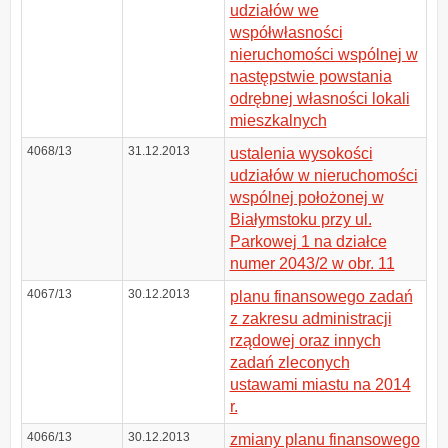
udziałów we
współwłasności
nieruchomości wspólnej w
następstwie powstania
odrębnej własności lokali
mieszkalnych
4068/13
31.12.2013
ustalenia wysokości
udziałów w nieruchomości
wspólnej położonej w
Białymstoku przy ul.
Parkowej 1 na działce
numer 2043/2 w obr. 11
4067/13
30.12.2013
planu finansowego zadań
z zakresu administracji
rządowej oraz innych
zadań zleconych
ustawami miastu na 2014
r.
4066/13
30.12.2013
zmiany planu finansowego