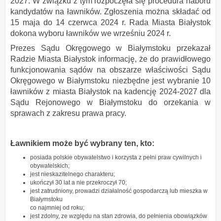
2027. W związku z tym rozpoczęła się procedura naboru
kandydatów na ławników. Zgłoszenia można składać od
15 maja do 14 czerwca 2024 r. Rada Miasta Białystok
dokona wyboru ławników we wrześniu 2024 r.
Prezes Sądu Okręgowego w Białymstoku przekazał
Radzie Miasta Białystok informację, że do prawidłowego
funkcjonowania sądów na obszarze właściwości Sądu
Okręgowego w Białymstoku niezbędne jest wybranie 10
ławników z miasta Białystok na kadencję 2024-2027 dla
Sądu Rejonowego w Białymstoku do orzekania w
sprawach z zakresu prawa pracy.
Ławnikiem może być wybrany ten, kto:
posiada polskie obywatelstwo i korzysta z pełni praw cywilnych i
obywatelskich;
jest nieskazitelnego charakteru;
ukończył 30 lat a nie przekroczył 70;
jest zatrudniony, prowadzi działalność gospodarczą lub mieszka w
Białymstoku
co najmniej od roku;
jest zdolny, ze względu na stan zdrowia, do pełnienia obowiązków