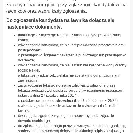
złożonymi radom gmin przy zgłaszaniu kandydatów na
ławników oraz wzoru karty zgłoszenia.
Do zgłoszenia kandydata na ławnika dołącza się
następujące dokumenty:
informację z Krajowego Rejestru Karnego dotyczącą zgłaszanej
osoby;
oświadczenie kandydata, że nie jest prowadzone przeciwko niemu
postępowanie
o przestępstwo ścigane z oskarżenia publicznego lub przestępstwo
skarbowe;
oświadczenie kandydata, że nie jest lub nie był pozbawiony władzy
rodzicielskiej,
a także, że władza rodzicielska nie została mu ograniczona ani
zawieszona;
zaświadczenie lekarskie o stanie zdrowia, wystawione przez
lekarza podstawowej opieki zdrowotnej, w rozumieniu przepisów
ustawy z dnia 27 października 2017 r.
o podstawowej opiece zdrowotnej (Dz. U. z 2022 r. poz. 2527),
stwierdzające brak przeciwwskazań do wykonywania funkcji
ławnika;
dwa zdjęcia zgodne z wymogami stosowanymi dla zdjęć do
dowodu osobistego;
do zgłoszenia dokonanego przez stowarzyszenie, inną organizację
społeczną lub zawodową dołącza się aktualny odpis z Krajowego