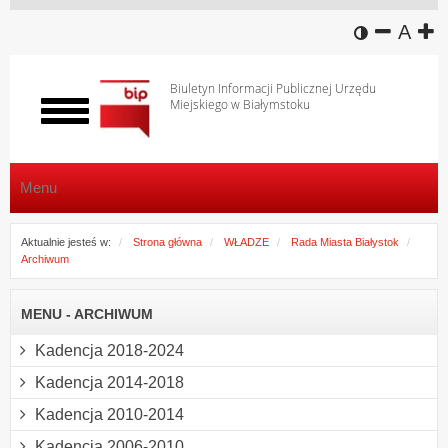
wersja k
zmniej
domy
z
A
Biuletyn Informacji Publicznej Urzędu
Miejskiego w Białymstoku
Włącz
menu
Menu
Aktualnie jesteś w:
Strona główna
WŁADZE
Rada Miasta Białystok
Archiwum
MENU - ARCHIWUM
Kadencja 2018-2024
Kadencja 2014-2018
Kadencja 2010-2014
Kadencja 2006-2010