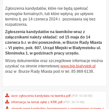
Zgłoszenia kandydatów, które nie będą spełniać
wymogów formalnych, lub które wpłyną po upływie
terminu tj. po 14 czerwca 2024 r. pozostawia się bez
rozpatrzenia.
Zgłoszenia kandydatów na ławników wraz z
załącznikami należy składać: od 15 maja do 14
czerwca b.r. w dni powszednie, w Biurze Rady Miasta
– VI piętro, pok. 607, Urząd Miejski w Białymstoku ul.
Słonimska 1, w godzinach pracy urzędu.
Wzory dokumentów oraz szczegółowe informacje można
uzyskać na stronie internetowej
www.bip.bialystok.pl
oraz w Biurze Rady Miasta pod nr tel. 85 869 6138.
wzor zgłoszenia kandydata na ławnika.pdf
(PDF, 54.58 KB)
informacja na temat opłat z KRK.pdf
(PDF, 39.74 KB)
oświadczenie kandydata (postępowania o przestępstwo ścigane z