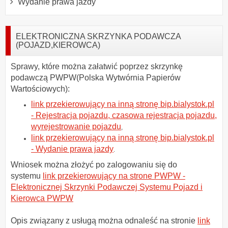
Wydanie prawa jazdy
ELEKTRONICZNA SKRZYNKA PODAWCZA
(POJAZD,KIEROWCA)
Sprawy, które można załatwić poprzez skrzynkę
podawczą PWPW(Polska Wytwórnia Papierów
Wartościowych):
link przekierowujący na inną stronę bip.bialystok.pl
- Rejestracja pojazdu, czasowa rejestracja pojazdu,
wyrejestrowanie pojazdu
,
link przekierowujący na inną stronę bip.bialystok.pl
- Wydanie prawa jazdy
.
Wniosek można złożyć po zalogowaniu się do
systemu
link przekierowujący na strone PWPW -
Elektronicznej Skrzynki Podawczej Systemu Pojazd i
Kierowca PWPW
Opis związany z usługą można odnaleść na stronie
link