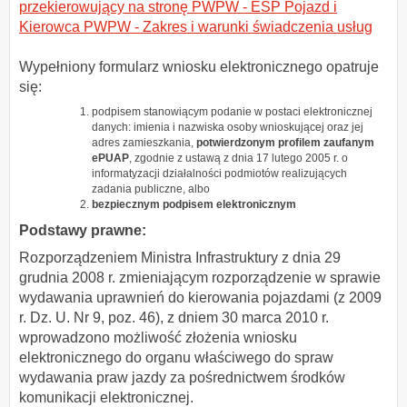
przekierowujący na stronę PWPW - ESP Pojazd i
Kierowca PWPW - Zakres i warunki świadczenia usług
Wypełniony formularz wniosku elektronicznego opatruje
się:
podpisem stanowiącym podanie w postaci elektronicznej
danych: imienia i nazwiska osoby wnioskującej oraz jej
adres zamieszkania,
potwierdzonym profilem zaufanym
ePUAP
, zgodnie z ustawą z dnia 17 lutego 2005 r. o
informatyzacji działalności podmiotów realizujących
zadania publiczne, albo
bezpiecznym podpisem elektronicznym
Podstawy prawne:
Rozporządzeniem Ministra Infrastruktury z dnia 29
grudnia 2008 r. zmieniającym rozporządzenie w sprawie
wydawania uprawnień do kierowania pojazdami (z 2009
r. Dz. U. Nr 9, poz. 46), z dniem 30 marca 2010 r.
wprowadzono możliwość złożenia wniosku
elektronicznego do organu właściwego do spraw
wydawania praw jazdy za pośrednictwem środków
komunikacji elektronicznej.