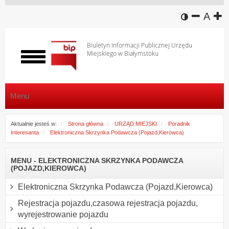
wersja k
zmniej
domy
z
A
Biuletyn Informacji Publicznej Urzędu
Miejskiego w Białymstoku
Włącz
menu
Menu
Aktualnie jesteś w:
Strona główna
URZĄD MIEJSKI
Poradnik
Interesanta
Elektroniczna Skrzynka Podawcza (Pojazd,Kierowca)
MENU - ELEKTRONICZNA SKRZYNKA PODAWCZA
(POJAZD,KIEROWCA)
Elektroniczna Skrzynka Podawcza (Pojazd,Kierowca)
Rejestracja pojazdu,czasowa rejestracja pojazdu,
wyrejestrowanie pojazdu