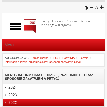
wersja k
zmniej
domy
z
A
Biuletyn Informacji Publicznej Urzędu
Miejskiego w Białymstoku
Włącz
menu
Menu
Aktualnie jesteś w:
Strona główna
POSTĘPOWANIA
Petycje
Informacja o liczbie, przedmiocie oraz sposobie załatwienia petycji
MENU - INFORMACJA O LICZBIE, PRZEDMIOCIE ORAZ
SPOSOBIE ZAŁATWIENIA PETYCJI
2024
2023
2022