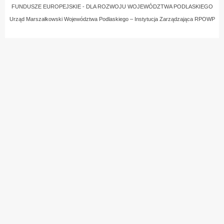
FUNDUSZE EUROPEJSKIE - DLA ROZWOJU WOJEWÓDZTWA PODLASKIEGO
Urząd Marszałkowski Województwa Podlaskiego – Instytucja Zarządzająca RPOWP