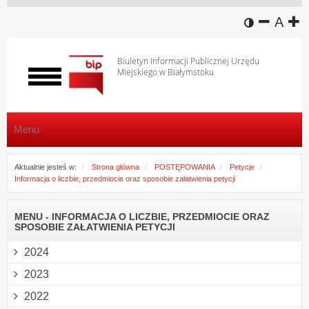
wersja k
zmniej
domy
z
A
Biuletyn Informacji Publicznej Urzędu
Miejskiego w Białymstoku
Włącz
menu
Menu
Aktualnie jesteś w:
Strona główna
POSTĘPOWANIA
Petycje
Informacja o liczbie, przedmiocie oraz sposobie załatwienia petycji
MENU - INFORMACJA O LICZBIE, PRZEDMIOCIE ORAZ
SPOSOBIE ZAŁATWIENIA PETYCJI
2024
2023
2022