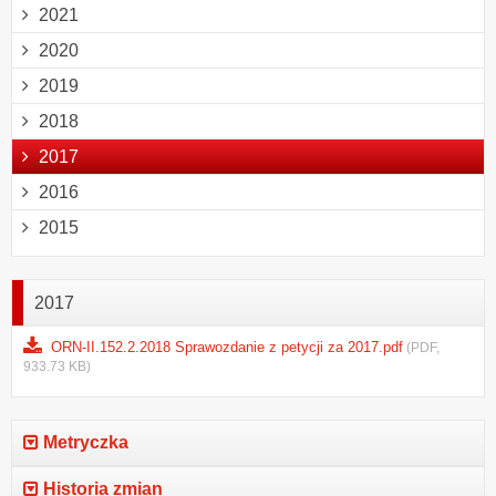
2021
2020
2019
2018
2017
2016
2015
2017
ORN-II.152.2.2018 Sprawozdanie z petycji za 2017.pdf
(PDF,
933.73 KB)
Metryczka
Historia zmian