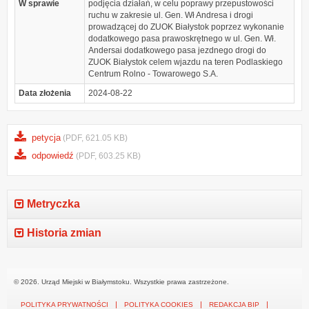
W sprawie
podjęcia działań, w celu poprawy przepustowości
ruchu w zakresie ul. Gen. Wł Andresa i drogi
prowadzącej do ZUOK Białystok poprzez wykonanie
dodatkowego pasa prawoskrętnego w ul. Gen. Wł.
Andersai dodatkowego pasa jezdnego drogi do
ZUOK Białystok celem wjazdu na teren Podlaskiego
Centrum Rolno - Towarowego S.A.
Data złożenia
2024-08-22
petycja
(PDF, 621.05 KB)
odpowiedź
(PDF, 603.25 KB)
Metryczka
Historia zmian
© 2026. Urząd Miejski w Białymstoku. Wszystkie prawa zastrzeżone.
POLITYKA PRYWATNOŚCI
POLITYKA COOKIES
REDAKCJA BIP