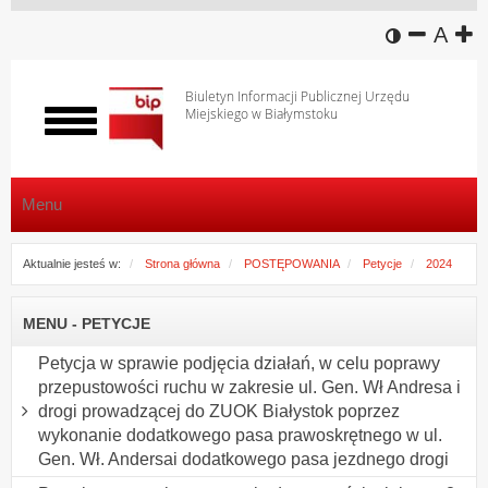
wersja k
zmniej
domy
z
A
Biuletyn Informacji Publicznej Urzędu
Miejskiego w Białymstoku
Włącz
menu
Menu
Aktualnie jesteś w:
Strona główna
POSTĘPOWANIA
Petycje
2024
MENU - PETYCJE
Petycja w sprawie podjęcia działań, w celu poprawy
przepustowości ruchu w zakresie ul. Gen. Wł Andresa i
drogi prowadzącej do ZUOK Białystok poprzez
wykonanie dodatkowego pasa prawoskrętnego w ul.
Gen. Wł. Andersai dodatkowego pasa jezdnego drogi