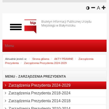
wersja k
zmniej
domy
z
A
Biuletyn Informacji Publicznej Urzędu
Miejskiego w Białymstoku
Włącz
menu
Menu
Aktualnie jesteś w:
Strona główna
AKTY PRAWNE
Zarządzenia
Prezydenta
Zarządzenia Prezydenta 2024-2029
MENU - ZARZĄDZENIA PREZYDENTA
Zarządzenia Prezydenta 2024-2029
Zarządzenia Prezydenta 2018-2024
Zarządzenia Prezydenta 2014-2018
Zarządzenia Prezydenta 2010-2014