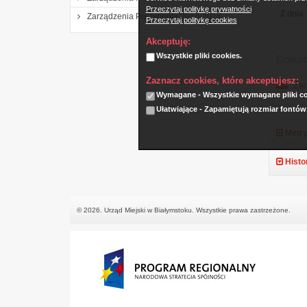
Przeczytaj politykę prywatności
Z dnia
Zarządzenia Prezydenta 2010-2014
Przeczytaj politykę cookies
Akceptuję:
Wszystkie pliki cookies.
Dokum
Zaznacz cookies, które akceptujesz:
Zar
Wymagane - Wszystkie wymagane pliki coo
Ułatwiające - Zapamiętują rozmiar fontów
Metry
Histo
© 2026. Urząd Miejski w Białymstoku. Wszystkie prawa zastrzeżone.