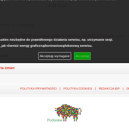
2026-04-29
enty do pobrania
ządzenie Nr 308/26 w sprawie zmian w budżecie na 2026 rok (do odczytu)
(P
kies niezbędne do prawidłowego działania serwisu, np. utrzymanie sesji.
, jak również wersję graficzną/kontrastową/tekstową serwisu.
czka
Akceptuję wymagane
Akceptuję
ria zmian
POLITYKA PRYWATNOŚCI
POLITYKA COOKIES
REDAKCJA BIP
D