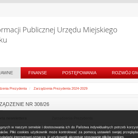
ormacji Publicznej Urzędu Miejskiego
ku
RAWNE
FINANSE
POSTĘPOWANIA
ROZWÓJ GM
zenia Prezydenta
Zarządzenia Prezydenta 2024-2029
ZĄDZENIE NR 308/26
ria newslettera
Zarządzenia Prezydenta
awie
dokonania zmian w budżecie Miasta Białegostoku 
ostępnych w naszym serwisie i dostosowania ich do Państwa indywidualnych potrzeb korzy
ków. Pliki cookies użytkownik może kontrolować za pomocą ustawień swojej przeglądark
ządzenia 2024-2029
308/26
glądarki internetowej oznacza, iż użytkownik akceptuje stosowanie plików cookies.