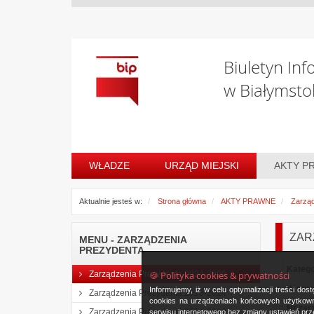
Biuletyn Inf
w Białymsto
WŁADZE
URZĄD MIEJSKI
AKTY P
Aktualnie jesteś w:
Strona główna
AKTY PRAWNE
Zarząd
ZAR
MENU - ZARZĄDZENIA
PREZYDENTA
Katego
🍪 Polityka cookies & prywatności
Zarządzenia Prezydenta 2024-2029
W spr
Informujemy, iż w celu optymalizacji treści d
Zarządzenia Prezydenta 2018-2024
cookies na urządzeniach końcowych użytkowni
Nr zar
Zarządzenia Prezydenta 2014-2018
serwisu internetowego bez zmiany ustawień prze