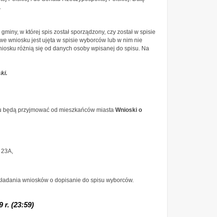
.
iny, w której spis został sporządzony, czy został w spisie
e wniosku jest ujęta w spisie wyborców lub w nim nie
niosku różnią się od danych osoby wpisanej do spisu. Na
ki.
ędu będą przyjmować od mieszkańców miasta
Wnioski o
 23A,
składania wniosków o dopisanie do spisu wyborców.
9
r. (23:59)