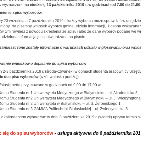
w wyznaczono
na niedzielę 13 października 2019 r. w godzinach od 7.00 do 21.00
nienie spisu wyborców.
 23 września a 7 października 2019 r. każdy wyborca może sprawdzić w urzędzie gm
niony. Na pisemny wniosek wyborcy gmina udziela informacji, iż osoba wskazana w
e (w tym również z powodu skreślenia ze spisu) albo że dane wyborcy podane we w
udzielona informacja jest potwierdzana na piśmie.
 zamieszczone zostały informacje o warunkach udziału w głosowaniu oraz wnios
wanie wniosków o dopisanie do spisu wyborców
h 2-3 października 2019 r. (środa-czwartek) w domach studenta pracownicy Urz
ie do spisu wyborców
(wzór wniosku poniżej).
i będą przyjmowane w godzinach od 9.00 do 17.00 w:
Domu Studenta nr 1 Uniwersytetu Medycznego w Białymstoku – ul. Akademicka 3,
Domu Studenta nr 2 Uniwersytetu Medycznego w Białymstoku – ul. J. Waszyngtona
Domu Studenta nr 2 Uniwersytetu w Białymstoku – ul. S. Żeromskiego 1,
Domu Studenta nr 3 GAMMA Politechniki Białostockiej – ul. Zwierzyniecka 8.
 z kalendarzem wyborczym w dniu 8 października 2019 r. (wtorek) upływa termin 
z się do spisu wyborców
-
usługa aktywna do
8 października 201