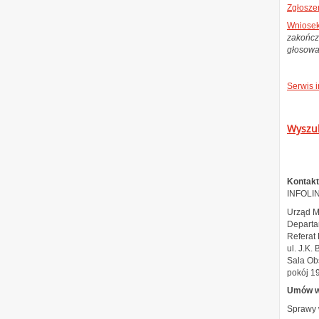
Zgłosze
Wniosek
zakończ
głosowa
Serwis 
Wyszu
Kontakt
INFOLIN
Urząd M
Departa
Referat
ul. J.K.
Sala Ob
pokój 19
Umów wi
Sprawy 