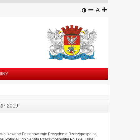
wersja kontrastowa
zmniejsz czcion
domyślny rozm
zwiększ czc
A
INY
RP 2019
o opublikowane Postanowienie Prezydenta Rzeczypospolitej
j Polskiej i do Senatu Rzeczypospolitej Polskiej. Datę