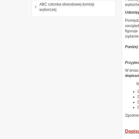
ABC członka obwodowej komisji
wyboró
wyborczej
Udostęp
Pomiędzy
uwzględ
figuruj
żądanie 
Poniżej
Przyjmo
W dniac
dopisan
Wniosk
Zgodnie
Dopis