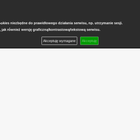
kies niezbędne do prawidłowego działania serwisu, np. utrzymanie sesji.
, jak również wersję graficzną/kontrastową/tekstową serwisu.
Akceptuję wymagane
Akceptuję