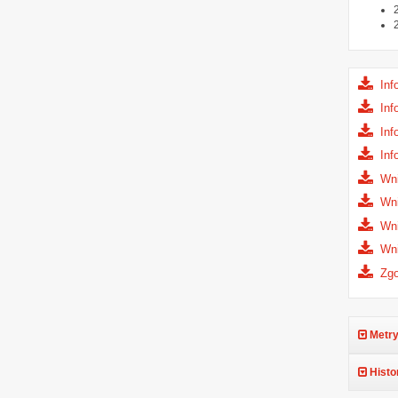
Inf
Inf
Inf
Inf
Wni
Wni
Wni
Wni
Zgo
Metry
Histo