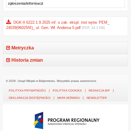
zgłoszenia/informacji
DGK-II.6222.1.9.2025 inf. o zak. ekspl. inst wytw. PEM_
24039(96025N!)_ ul. Gen. Wł. Andersa 5.pdf
(PDF, 34.1 KB)
Metryczka
Historia zmian
© 2026. Urząd Miejski w Białymstoku. Wszystkie prawa zastrzeżone.
POLITYKA PRYWATNOŚCI
POLITYKA COOKIES
REDAKCJA BIP
DEKLARACJA DOSTĘPNOŚCI
MAPA SERWISU
NEWSLETTER