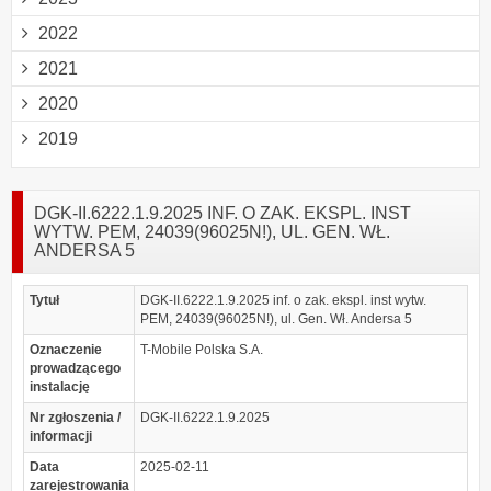
2022
2021
2020
2019
DGK-II.6222.1.9.2025 INF. O ZAK. EKSPL. INST
WYTW. PEM, 24039(96025N!), UL. GEN. WŁ.
ANDERSA 5
Tytuł
DGK-II.6222.1.9.2025 inf. o zak. ekspl. inst wytw.
PEM, 24039(96025N!), ul. Gen. Wł. Andersa 5
Oznaczenie
T-Mobile Polska S.A.
prowadzącego
instalację
Nr zgłoszenia /
DGK-II.6222.1.9.2025
informacji
Data
2025-02-11
zarejestrowania