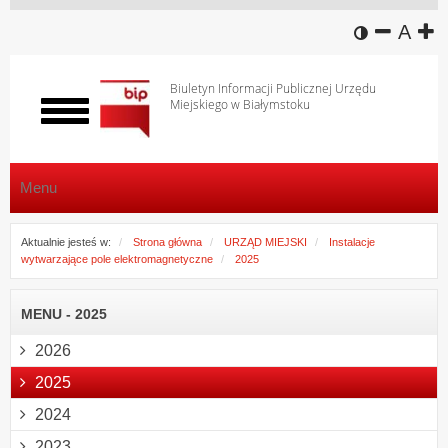
wersja k
zmniej
domy
z
A
Biuletyn Informacji Publicznej Urzędu
Miejskiego w Białymstoku
Włącz
menu
Menu
Aktualnie jesteś w:
Strona główna
URZĄD MIEJSKI
Instalacje
wytwarzające pole elektromagnetyczne
2025
MENU - 2025
2026
2025
2024
2023