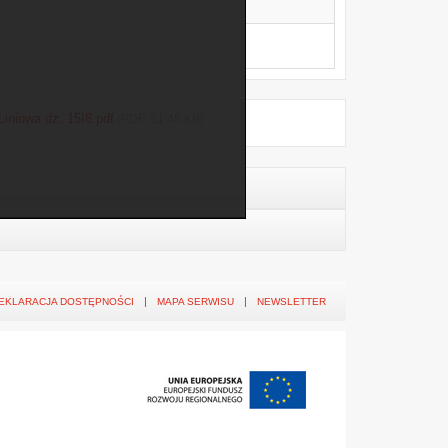
iniowa dz. 15I8.pdf
(PDF, 51.45 KB)
EKLARACJA DOSTĘPNOŚCI
MAPA SERWISU
NEWSLETTER