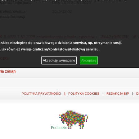
szenia / informacji
DGK-II.6222.1.51.2025
arejestrowania
2025-12-02
enia/informacji
-II.6222.1.51.2025 zaświadczenie o braku sprzeciwu_ 15649 (96910N!)_ ul. L
kies niezbędne do prawidłowego działania serwisu, np. utrzymanie sesji.
, jak również wersję graficzną/kontrastową/tekstową serwisu.
czka
Akceptuję wymagane
Akceptuję
ria zmian
POLITYKA PRYWATNOŚCI
POLITYKA COOKIES
REDAKCJA BIP
D