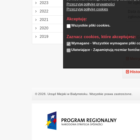
2023
Nr zgło
Przeczytaj politykę prywatności
Przeczytaj politykę cookies
2022
Data z
zgłosz
Akceptuję:
2021
Wszystkie pliki cookies.
2020
Zaznacz cookies, które akceptujesz:
2019
DGK
Wymagane - Wszystkie wymagane pliki coo
Ułatwiające - Zapamiętują rozmiar fontów
Metry
Histo
© 2026. Urząd Miejski w Białymstoku. Wszystkie prawa zastrzeżone.