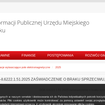
ormacji Publicznej Urzędu Miejskiego
ku
RAWNE
FINANSE
POSTĘPOWANIA
ROZWÓJ GM
lacje wytwarzające pole elektromagnetyczne
2025
II.6222.1.51.2025 ZAŚWIADCZENIE O BRAKU SPRZECIWU, 15
DGK-II.6222.1.51.2025 zaświadczenie o braku sprze
zenie prowadzącego
Orange Polska S.A.
ostępnych w naszym serwisie i dostosowania ich do Państwa indywidualnych potrzeb korzy
cję
ków. Pliki cookies użytkownik może kontrolować za pomocą ustawień swojej przeglądark
glądarki internetowej oznacza, iż użytkownik akceptuje stosowanie plików cookies.