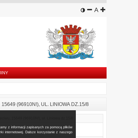
wersja kontrastowa
zmniejsz czcion
domyślny rozm
zwiększ czc
A
INY
649 (96910N!), UL. LINIOWA DZ.15/8
ciwu, 15649 (96910N!), ul. Liniowa dz.15/8
stamy z informacji zapisanych za pomocą plików
i internetowej. Dalsze korzystanie z naszego