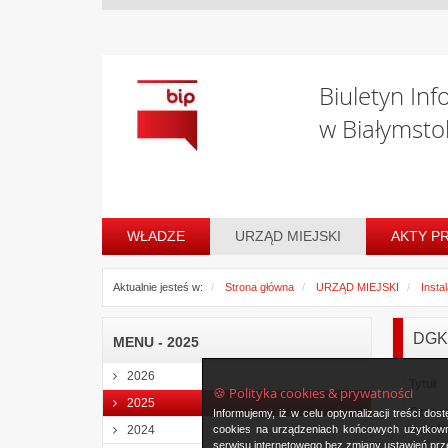
Biuletyn Inf
w Białymsto
WŁADZE
URZĄD MIEJSKI
AKTY P
Aktualnie jesteś w:
Strona główna
URZĄD MIEJSKI
Insta
DGK-
MENU - 2025
2026
Tytuł
🍪 Polityka cookies & prywatności
2025
Oznac
Informujemy, iż w celu optymalizacji treści d
instala
cookies na urządzeniach końcowych użytkowni
2024
serwisu internetowego bez zmiany ustawień prze