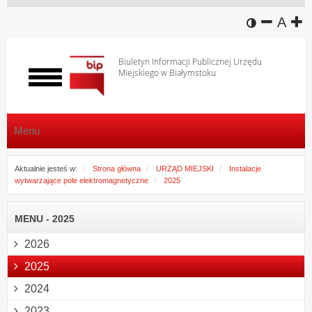
wersja k
zmniej
domy
z
A
Biuletyn Informacji Publicznej Urzędu
Miejskiego w Białymstoku
Włącz
menu
Menu
Aktualnie jesteś w:
Strona główna
URZĄD MIEJSKI
Instalacje
wytwarzające pole elektromagnetyczne
2025
MENU - 2025
2026
2025
2024
2023