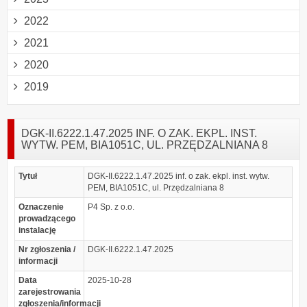
2022
2021
2020
2019
DGK-II.6222.1.47.2025 INF. O ZAK. EKPL. INST.
WYTW. PEM, BIA1051C, UL. PRZĘDZALNIANA 8
Tytuł
DGK-II.6222.1.47.2025 inf. o zak. ekpl. inst. wytw.
PEM, BIA1051C, ul. Przędzalniana 8
Oznaczenie
P4 Sp. z o.o.
prowadzącego
instalację
Nr zgłoszenia /
DGK-II.6222.1.47.2025
informacji
Data
2025-10-28
zarejestrowania
zgłoszenia/informacji