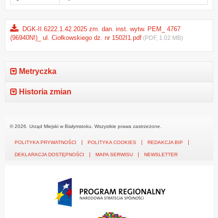
DGK-II.6222.1.42.2025 zm. dan. inst. wytw. PEM_ 4767
(96940N!)_ ul. Ciołkowskiego dz. nr 1502I1.pdf
(PDF, 1.02 MB)
Metryczka
Historia zmian
© 2026. Urząd Miejski w Białymstoku. Wszystkie prawa zastrzeżone.
POLITYKA PRYWATNOŚCI
POLITYKA COOKIES
REDAKCJA BIP
DEKLARACJA DOSTĘPNOŚCI
MAPA SERWISU
NEWSLETTER