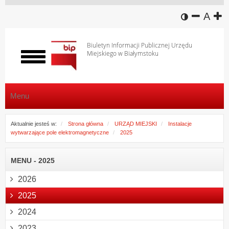
wersja k
zmniej
domy
z
A
Biuletyn Informacji Publicznej Urzędu
Miejskiego w Białymstoku
Włącz
menu
Menu
Aktualnie jesteś w:
Strona główna
URZĄD MIEJSKI
Instalacje
wytwarzające pole elektromagnetyczne
2025
MENU - 2025
2026
2025
2024
2023