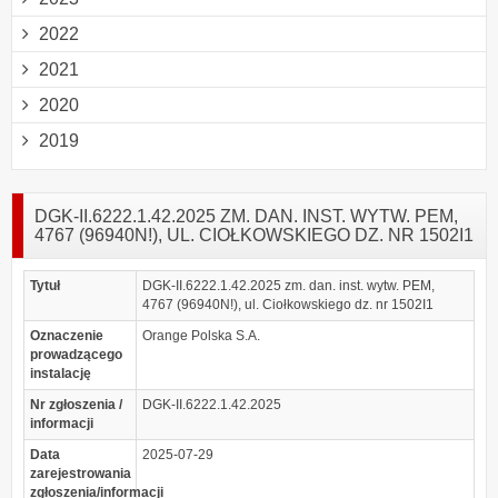
2022
2021
2020
2019
DGK-II.6222.1.42.2025 ZM. DAN. INST. WYTW. PEM,
4767 (96940N!), UL. CIOŁKOWSKIEGO DZ. NR 1502I1
Tytuł
DGK-II.6222.1.42.2025 zm. dan. inst. wytw. PEM,
4767 (96940N!), ul. Ciołkowskiego dz. nr 1502I1
Oznaczenie
Orange Polska S.A.
prowadzącego
instalację
Nr zgłoszenia /
DGK-II.6222.1.42.2025
informacji
Data
2025-07-29
zarejestrowania
zgłoszenia/informacji