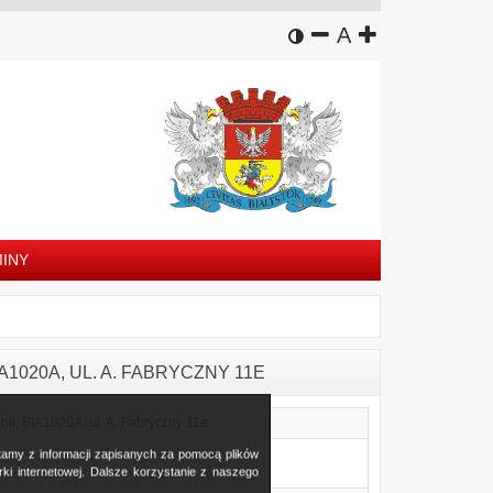
wersja kontrastowa
zmniejsz czcion
domyślny rozm
zwiększ czc
A
INY
IA1020A, UL. A. FABRYCZNY 11E
nii, BIA1020A, ul. A. Fabryczny 11e
stamy z informacji zapisanych za pomocą plików
i internetowej. Dalsze korzystanie z naszego