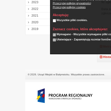
2023
Nr zgło
Przeczytaj politykę prywatności
Przeczytaj politykę cookies
2022
Data z
zgłosz
Akceptuję:
2021
Wszystkie pliki cookies.
2020
Zaznacz cookies, które akceptujesz:
2019
DGK
Wymagane - Wszystkie wymagane pliki coo
Ułatwiające - Zapamiętują rozmiar fontów
Metry
Histo
© 2026. Urząd Miejski w Białymstoku. Wszystkie prawa zastrzeżone.