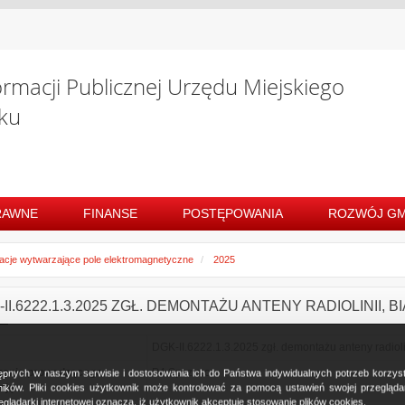
ormacji Publicznej Urzędu Miejskiego
ku
RAWNE
FINANSE
POSTĘPOWANIA
ROZWÓJ GM
lacje wytwarzające pole elektromagnetyczne
2025
II.6222.1.3.2025 ZGŁ. DEMONTAŻU ANTENY RADIOLINII, B
DGK-II.6222.1.3.2025 zgł. demontażu anteny radioli
zenie prowadzącego
P4 Sp. z o.o.
ostępnych w naszym serwisie i dostosowania ich do Państwa indywidualnych potrzeb korzy
cję
ków. Pliki cookies użytkownik może kontrolować za pomocą ustawień swojej przeglądark
glądarki internetowej oznacza, iż użytkownik akceptuje stosowanie plików cookies.