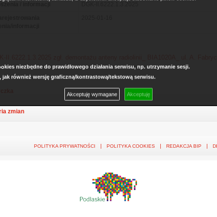
szenia / informacji
DGK-II.6222.1.3.2025
arejestrowania
2025-01-16
enia/informacji
-II.6222.1.3.2025 zgł. demontażu anteny radiolinii_ BIA1020A_ ul. A. Fabry
kies niezbędne do prawidłowego działania serwisu, np. utrzymanie sesji.
, jak również wersję graficzną/kontrastową/tekstową serwisu.
czka
Akceptuję wymagane
Akceptuję
ria zmian
POLITYKA PRYWATNOŚCI
POLITYKA COOKIES
REDAKCJA BIP
D