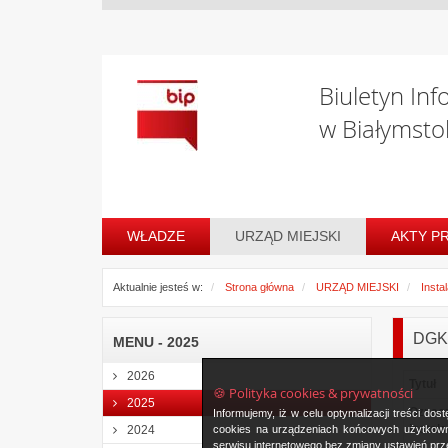
Biuletyn Inf
w Białymsto
WŁADZE
URZĄD MIEJSKI
AKTY P
Aktualnie jesteś w:
Strona główna
URZĄD MIEJSKI
Insta
DGK-
MENU - 2025
2026
Tytuł
🍪 Polityka cookies & prywatności
2025
Oznac
Informujemy, iż w celu optymalizacji treści d
instala
cookies na urządzeniach końcowych użytkowni
2024
serwisu internetowego bez zmiany ustawień prze