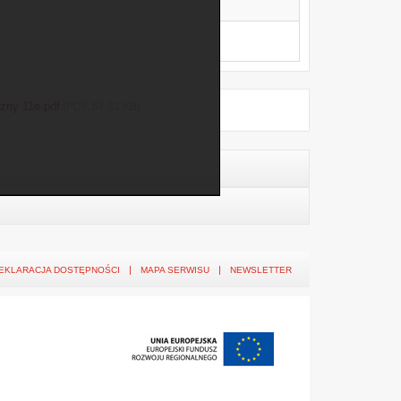
czny 11e.pdf
(PDF, 57.33 KB)
EKLARACJA DOSTĘPNOŚCI
MAPA SERWISU
NEWSLETTER