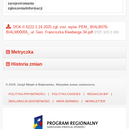
zarejestrowania
zgłoszenia/informacji
DGK-II.6222.1.24.2025 zgł. inst. wytw. PEM_ BIALB076-
BIALM00055_ ul. Gen. Franciszka Kleeberga 34.pdf
(PDF, 935.5 KB)
Metryczka
Historia zmian
© 2026. Urząd Miejski w Białymstoku. Wszystkie prawa zastrzeżone.
POLITYKA PRYWATNOŚCI
POLITYKA COOKIES
REDAKCJA BIP
DEKLARACJA DOSTĘPNOŚCI
MAPA SERWISU
NEWSLETTER