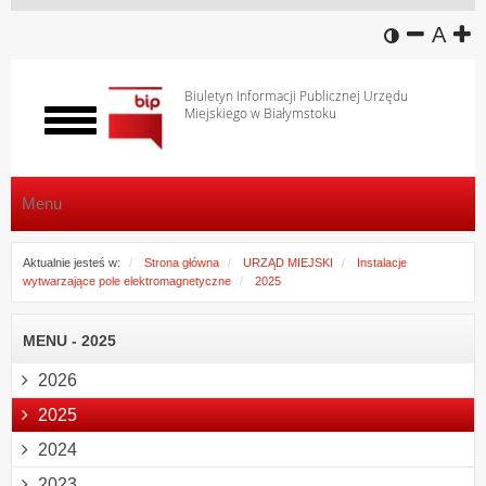
wersja k
zmniej
domy
z
A
Biuletyn Informacji Publicznej Urzędu
Miejskiego w Białymstoku
Włącz
menu
Menu
Aktualnie jesteś w:
Strona główna
URZĄD MIEJSKI
Instalacje
wytwarzające pole elektromagnetyczne
2025
MENU - 2025
2026
2025
2024
2023