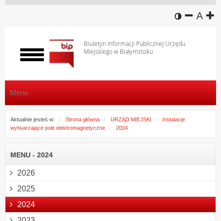
wersja k
zmniej
domy
z
A
Biuletyn Informacji Publicznej Urzędu
Miejskiego w Białymstoku
Włącz
menu
Menu
Aktualnie jesteś w:
Strona główna
URZĄD MIEJSKI
Instalacje
wytwarzające pole elektromagnetyczne
2024
MENU - 2024
2026
2025
2024
2023