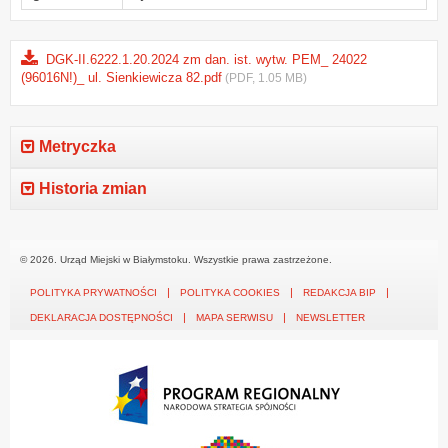
DGK-II.6222.1.20.2024 zm dan. ist. wytw. PEM_ 24022
(96016N!)_ ul. Sienkiewicza 82.pdf
(PDF, 1.05 MB)
Metryczka
Historia zmian
© 2026. Urząd Miejski w Białymstoku. Wszystkie prawa zastrzeżone.
POLITYKA PRYWATNOŚCI
POLITYKA COOKIES
REDAKCJA BIP
DEKLARACJA DOSTĘPNOŚCI
MAPA SERWISU
NEWSLETTER