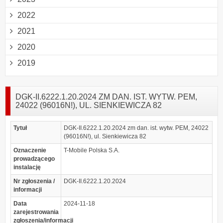
2022
2021
2020
2019
DGK-II.6222.1.20.2024 ZM DAN. IST. WYTW. PEM,
24022 (96016N!), UL. SIENKIEWICZA 82
Tytuł
DGK-II.6222.1.20.2024 zm dan. ist. wytw. PEM, 24022
(96016N!), ul. Sienkiewicza 82
Oznaczenie
T-Mobile Polska S.A.
prowadzącego
instalację
Nr zgłoszenia /
DGK-II.6222.1.20.2024
informacji
Data
2024-11-18
zarejestrowania
zgłoszenia/informacji