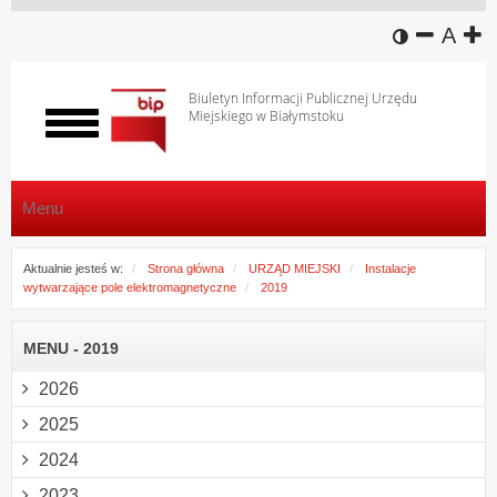
wersja k
zmniej
domy
z
A
Biuletyn Informacji Publicznej Urzędu
Miejskiego w Białymstoku
Włącz
menu
Menu
Aktualnie jesteś w:
Strona główna
URZĄD MIEJSKI
Instalacje
wytwarzające pole elektromagnetyczne
2019
MENU - 2019
2026
2025
2024
2023