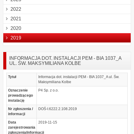
2022
2021
2020
2019
INFORMACJA DOT. INSTALACJI PEM - BIA 1037_A
UL. ŚW. MAKSYMILIANA KOLBE
Tytuł
Informacja dot. instalacji PEM - BIA 1037_A ul. Św.
Maksymiliana Kolbe
Oznaczenie
P4 Sp. z o.o.
prowadzącego
instalację
Nr zgłoszenia /
DOŚ-I.6222.2.108.2019
informacji
Data
2019-11-15
zarejestrowania
zgłoszenia/informacji