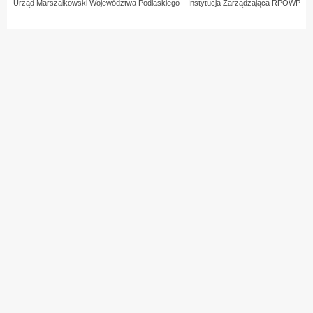
Urząd Marszałkowski Województwa Podlaskiego – Instytucja Zarządzająca RPOWP