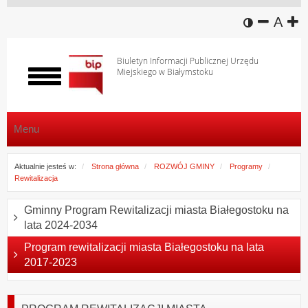
wersja k
zmniej
domy
z
A
Biuletyn Informacji Publicznej Urzędu
Miejskiego w Białymstoku
Włącz
menu
Menu
Aktualnie jesteś w:
Strona główna
ROZWÓJ GMINY
Programy
Rewitalizacja
Gminny Program Rewitalizacji miasta Białegostoku na
lata 2024-2034
Program rewitalizacji miasta Białegostoku na lata
2017-2023