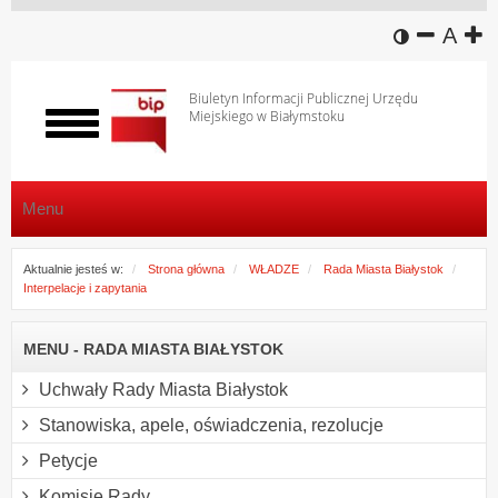
wersja k
zmniej
domy
z
A
Biuletyn Informacji Publicznej Urzędu
Miejskiego w Białymstoku
Włącz
menu
Menu
Aktualnie jesteś w:
Strona główna
WŁADZE
Rada Miasta Białystok
Interpelacje i zapytania
MENU - RADA MIASTA BIAŁYSTOK
Uchwały Rady Miasta Białystok
Stanowiska, apele, oświadczenia, rezolucje
Petycje
Komisje Rady