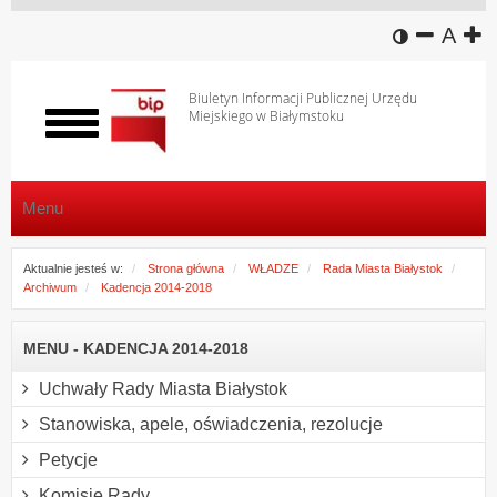
wersja k
zmniej
domy
z
A
Biuletyn Informacji Publicznej Urzędu
Miejskiego w Białymstoku
Włącz
menu
Menu
Aktualnie jesteś w:
Strona główna
WŁADZE
Rada Miasta Białystok
Archiwum
Kadencja 2014-2018
MENU - KADENCJA 2014-2018
Uchwały Rady Miasta Białystok
Stanowiska, apele, oświadczenia, rezolucje
Petycje
Komisje Rady