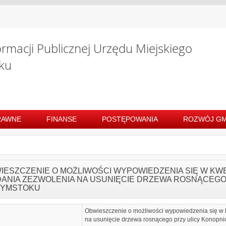
ormacji Publicznej Urzędu Miejskiego
ku
RAWNE
FINANSE
POSTĘPOWANIA
ROZWÓJ GM
IESZCZENIE O MOŻLIWOŚCI WYPOWIEDZENIA SIĘ W K
ANIA ZEZWOLENIA NA USUNIĘCIE DRZEWA ROSNĄCEGO 
ŁYMSTOKU
Obwieszczenie o możliwości wypowiedzenia się w
na usunięcie drzewa rosnącego przy ulicy Konopnic