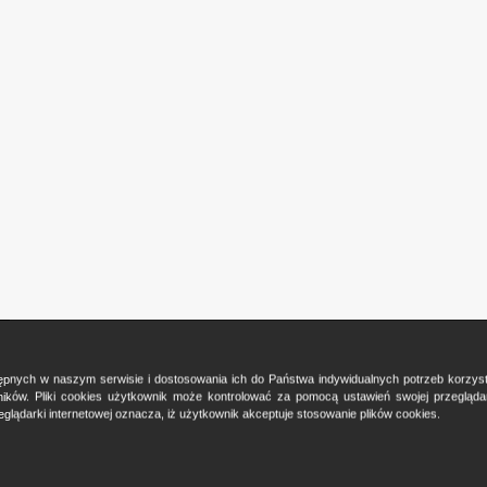
ostępnych w naszym serwisie i dostosowania ich do Państwa indywidualnych potrzeb korzy
ków. Pliki cookies użytkownik może kontrolować za pomocą ustawień swojej przeglądark
glądarki internetowej oznacza, iż użytkownik akceptuje stosowanie plików cookies.