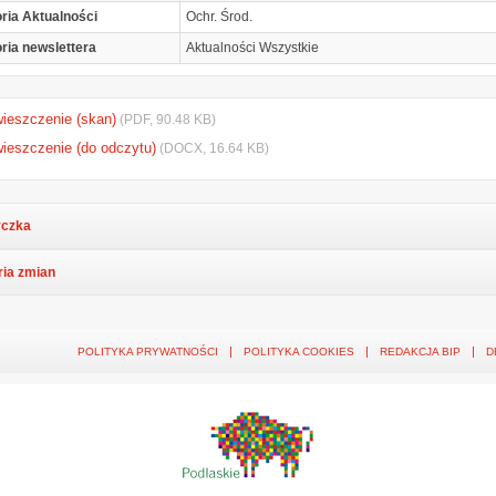
ria Aktualności
Ochr. Środ.
ria newslettera
Aktualności Wszystkie
ieszczenie (skan)
(PDF, 90.48 KB)
ieszczenie (do odczytu)
(DOCX, 16.64 KB)
czka
ria zmian
POLITYKA PRYWATNOŚCI
POLITYKA COOKIES
REDAKCJA BIP
D