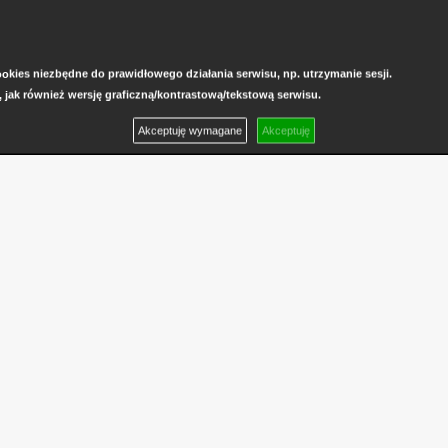
kies niezbędne do prawidłowego działania serwisu, np. utrzymanie sesji.
, jak również wersję graficzną/kontrastową/tekstową serwisu.
Akceptuję wymagane
Akceptuję