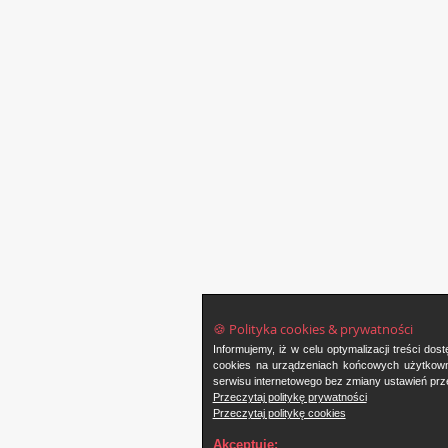
🍪 Polityka cookies & prywatności
Informujemy, iż w celu optymalizacji treści d
cookies na urządzeniach końcowych użytkowni
serwisu internetowego bez zmiany ustawień prze
Przeczytaj politykę prywatności
Przeczytaj politykę cookies
Akceptuję: