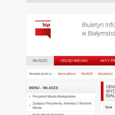
Biuletyn Inf
w Białymsto
WŁADZE
URZĄD MIEJSKI
AKTY P
Aktualnie jesteś w:
Strona główna
WŁADZE
Aktualności
OBW
MENU - WŁADZE
WYD
BIA
Prezydent Miasta Białegostoku
Zastępcy Prezydenta, Sekretarz i Skarbnik
Tytuł
Miasta
Rada Miasta Białystok