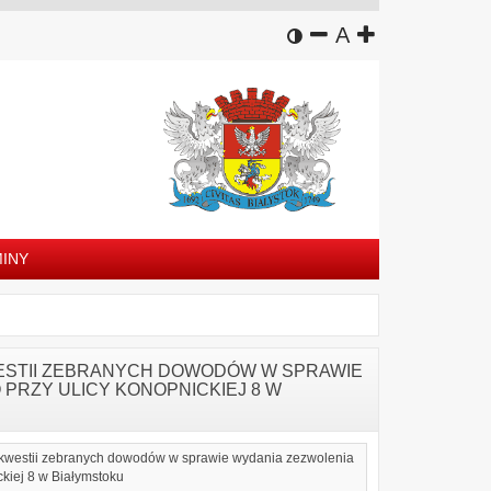
wersja kontrastowa
zmniejsz czcion
domyślny rozm
zwiększ czc
A
INY
WESTII ZEBRANYCH DOWODÓW W SPRAWIE
PRZY ULICY KONOPNICKIEJ 8 W
 kwestii zebranych dowodów w sprawie wydania zezwolenia
kiej 8 w Białymstoku