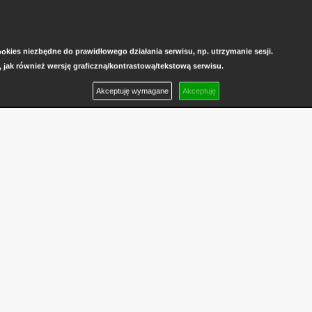
kies niezbędne do prawidłowego działania serwisu, np. utrzymanie sesji.
, jak również wersję graficzną/kontrastową/tekstową serwisu.
Akceptuję wymagane
Akceptuję