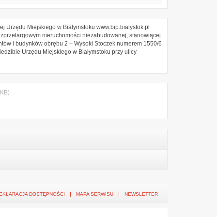
wej
Urzędu Miejskiego w Białymstoku
www.bip.bialystok.pl
bezprzetargowym nieruchomości niezabudowanej, stanowiącej
runtów i budynków obrębu 2 – Wysoki Stoczek numerem 1550/6
edzibie Urzędu Miejskiego w Białymstoku przy ulicy
 KB)
EKLARACJA DOSTĘPNOŚCI
MAPA SERWISU
NEWSLETTER