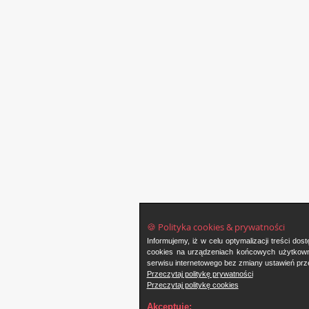
🍪 Polityka cookies & prywatności
Informujemy, iż w celu optymalizacji treści d
cookies na urządzeniach końcowych użytkowni
serwisu internetowego bez zmiany ustawień prze
Przeczytaj politykę prywatności
Przeczytaj politykę cookies
Akceptuję: