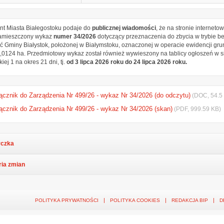
nt Miasta Białegostoku podaje do
publicznej wiadomości
, że na stronie interneto
zamieszczony wykaz
numer 34/2026
dotyczący przeznaczenia do zbycia w trybie 
ć Gminy Białystok, położonej w Białymstoku, oznaczonej w operacie ewidencji g
0,0124 ha. Przedmiotowy wykaz został również wywieszony na tablicy ogłoszeń w si
iej 1 na okres 21 dni, tj.
od 3 lipca 2026 roku do 24 lipca 2026 roku.
ącznik do Zarządzenia Nr 499/26 - wykaz Nr 34/2026 (do odczytu)
(DOC, 54.5
ącznik do Zarządzenia Nr 499/26 - wykaz Nr 34/2026 (skan)
(PDF, 999.59 KB)
czka
ria zmian
POLITYKA PRYWATNOŚCI
POLITYKA COOKIES
REDAKCJA BIP
D