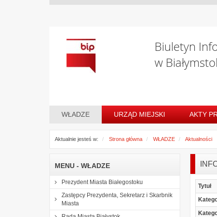
Biuletyn Inf
w Białymsto
WŁADZE
URZĄD MIEJSKI
AKTY P
Aktualnie jesteś w:
Strona główna
WŁADZE
Aktualności
INF
MENU - WŁADZE
Prezydent Miasta Białegostoku
Tytuł
Zastępcy Prezydenta, Sekretarz i Skarbnik
Katego
Miasta
Katego
Rada Miasta Białystok