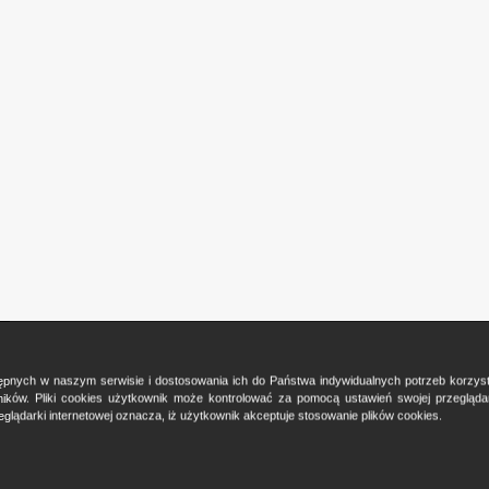
ostępnych w naszym serwisie i dostosowania ich do Państwa indywidualnych potrzeb korzy
ków. Pliki cookies użytkownik może kontrolować za pomocą ustawień swojej przeglądark
glądarki internetowej oznacza, iż użytkownik akceptuje stosowanie plików cookies.