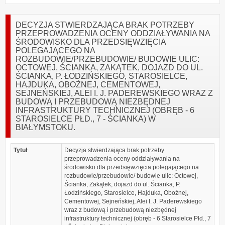
DECYZJA STWIERDZAJĄCA BRAK POTRZEBY
PRZEPROWADZENIA OCENY ODDZIAŁYWANIA NA
ŚRODOWISKO DLA PRZEDSIĘWZIĘCIA
POLEGAJĄCEGO NA
ROZBUDOWIE/PRZEBUDOWIE/ BUDOWIE ULIC:
OCTOWEJ, ŚCIANKA, ZAKĄTEK, DOJAZD DO UL.
ŚCIANKA, P. ŁODZIŃSKIEGO, STAROSIELCE,
HAJDUKA, OBOŹNEJ, CEMENTOWEJ,
SEJNEŃSKIEJ, ALEI I. J. PADEREWSKIEGO WRAZ Z
BUDOWĄ I PRZEBUDOWĄ NIEZBĘDNEJ
INFRASTRUKTURY TECHNICZNEJ (OBRĘB - 6
STAROSIELCE PŁD., 7 - ŚCIANKA) W
BIAŁYMSTOKU.
Tytuł
Decyzja stwierdzająca brak potrzeby
przeprowadzenia oceny oddziaływania na
środowisko dla przedsięwzięcia polegającego na
rozbudowie/przebudowie/ budowie ulic: Octowej,
Ścianka, Zakątek, dojazd do ul. Ścianka, P.
Łodzińskiego, Starosielce, Hajduka, Oboźnej,
Cementowej, Sejneńskiej, Alei I. J. Paderewskiego
wraz z budową i przebudową niezbędnej
infrastruktury technicznej (obręb - 6 Starosielce Płd., 7