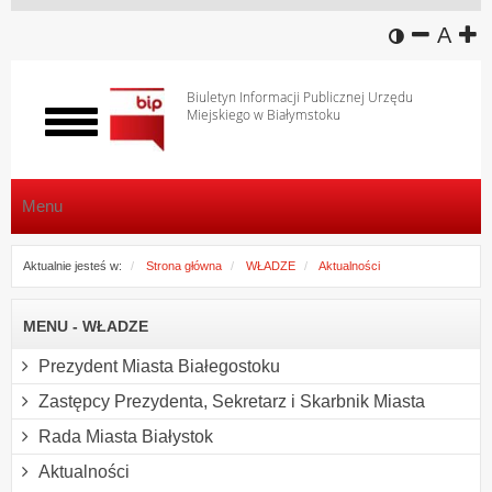
wersja k
zmniej
domy
z
A
Biuletyn Informacji Publicznej Urzędu
Miejskiego w Białymstoku
Włącz
menu
Menu
Aktualnie jesteś w:
Strona główna
WŁADZE
Aktualności
MENU - WŁADZE
Prezydent Miasta Białegostoku
Zastępcy Prezydenta, Sekretarz i Skarbnik Miasta
Rada Miasta Białystok
Aktualności