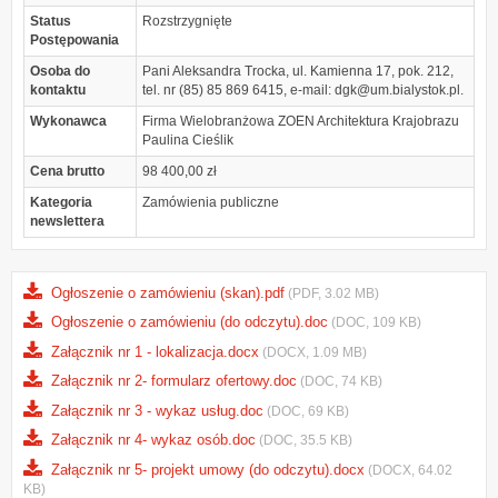
Status
Rozstrzygnięte
Postępowania
Osoba do
Pani Aleksandra Trocka, ul. Kamienna 17, pok. 212,
kontaktu
tel. nr (85) 85 869 6415, e-mail: dgk@um.bialystok.pl.
Wykonawca
Firma Wielobranżowa ZOEN Architektura Krajobrazu
Paulina Cieślik
Cena brutto
98 400,00 zł
Kategoria
Zamówienia publiczne
newslettera
Ogłoszenie o zamówieniu (skan).pdf
(PDF, 3.02 MB)
Ogłoszenie o zamówieniu (do odczytu).doc
(DOC, 109 KB)
Załącznik nr 1 - lokalizacja.docx
(DOCX, 1.09 MB)
Załącznik nr 2- formularz ofertowy.doc
(DOC, 74 KB)
Załącznik nr 3 - wykaz usług.doc
(DOC, 69 KB)
Załącznik nr 4- wykaz osób.doc
(DOC, 35.5 KB)
Załącznik nr 5- projekt umowy (do odczytu).docx
(DOCX, 64.02
KB)