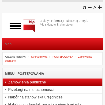
wersja k
zmniej
domy
z
A
Biuletyn Informacji Publicznej Urzędu
Miejskiego w Białymstoku
Włącz
menu
Menu
Aktualnie jesteś w:
Strona główna
POSTĘPOWANIA
Zamówienia
publiczne
MENU - POSTĘPOWANIA
Zamówienia publiczne
Przetargi na nieruchomości
Nabór na stanowiska urzędnicze
Nabór do jednostek organizacyjnych miasta