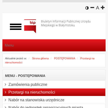
wersja k
zmniej
domy
z
A
Biuletyn Informacji Publicznej Urzędu
Miejskiego w Białymstoku
Włącz
menu
Menu
Aktualnie jesteś w:
Strona główna
POSTĘPOWANIA
Przetargi na
nieruchomości
MENU - POSTĘPOWANIA
Zamówienia publiczne
Przetargi na nieruchomości
Nabór na stanowiska urzędnicze
Nabór do jednostek organizacyjnych miasta