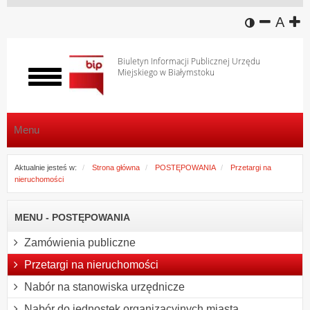
wersja k
zmniej
domy
z
A
Biuletyn Informacji Publicznej Urzędu
Miejskiego w Białymstoku
Włącz
menu
Menu
Aktualnie jesteś w:
Strona główna
POSTĘPOWANIA
Przetargi na
nieruchomości
MENU - POSTĘPOWANIA
Zamówienia publiczne
Przetargi na nieruchomości
Nabór na stanowiska urzędnicze
Nabór do jednostek organizacyjnych miasta