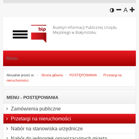
wersja k
zmniej
domy
z
A
Biuletyn Informacji Publicznej Urzędu
Miejskiego w Białymstoku
Włącz
menu
Menu
Aktualnie jesteś w:
Strona główna
POSTĘPOWANIA
Przetargi na
nieruchomości
MENU - POSTĘPOWANIA
Zamówienia publiczne
Przetargi na nieruchomości
Nabór na stanowiska urzędnicze
Nabór do jednostek organizacyjnych miasta