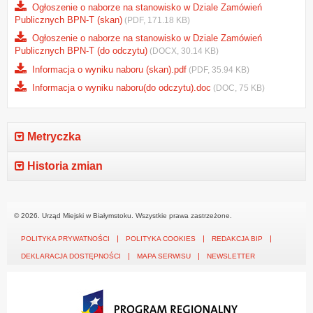
Ogłoszenie o naborze na stanowisko w Dziale Zamówień
Publicznych BPN-T (skan)
(PDF, 171.18 KB)
Ogłoszenie o naborze na stanowisko w Dziale Zamówień
Publicznych BPN-T (do odczytu)
(DOCX, 30.14 KB)
Informacja o wyniku naboru (skan).pdf
(PDF, 35.94 KB)
Informacja o wyniku naboru(do odczytu).doc
(DOC, 75 KB)
Metryczka
Historia zmian
© 2026. Urząd Miejski w Białymstoku. Wszystkie prawa zastrzeżone.
POLITYKA PRYWATNOŚCI
POLITYKA COOKIES
REDAKCJA BIP
DEKLARACJA DOSTĘPNOŚCI
MAPA SERWISU
NEWSLETTER