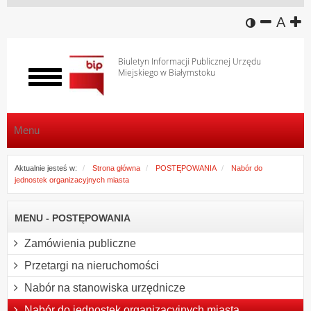
wersja k
zmniej
domy
z
A
Biuletyn Informacji Publicznej Urzędu
Miejskiego w Białymstoku
Włącz
menu
Menu
Aktualnie jesteś w:
Strona główna
POSTĘPOWANIA
Nabór do
jednostek organizacyjnych miasta
MENU - POSTĘPOWANIA
Zamówienia publiczne
Przetargi na nieruchomości
Nabór na stanowiska urzędnicze
Nabór do jednostek organizacyjnych miasta