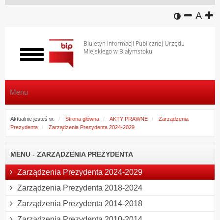
wersja k
zmniej
domy
z
A
Biuletyn Informacji Publicznej Urzędu
Miejskiego w Białymstoku
Włącz
menu
Menu
Aktualnie jesteś w:
Strona główna
AKTY PRAWNE
Zarządzenia
Prezydenta
Zarządzenia Prezydenta 2024-2029
MENU - ZARZĄDZENIA PREZYDENTA
Zarządzenia Prezydenta 2024-2029
Zarządzenia Prezydenta 2018-2024
Zarządzenia Prezydenta 2014-2018
Zarządzenia Prezydenta 2010-2014